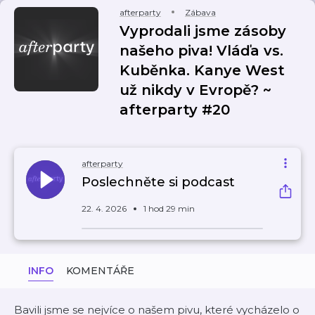
afterparty
Zábava
Vyprodali jsme zásoby
našeho piva! Vláďa vs.
Kuběnka. Kanye West
už nikdy v Evropě? ~
afterparty #20
afterparty
Poslechněte si podcast
22. 4. 2026
1 hod 29 min
INFO
KOMENTÁŘE
Bavili jsme se nejvíce o našem pivu, které vycházelo o