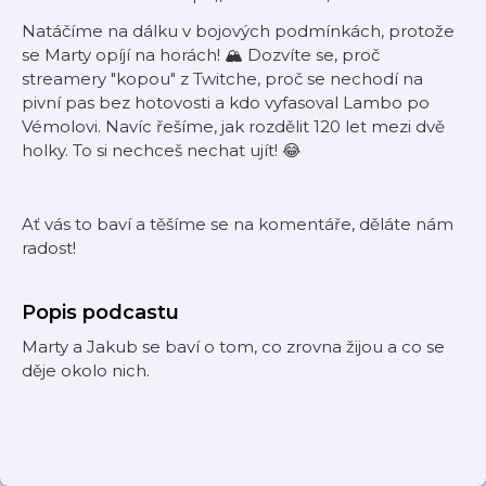
Natáčíme na dálku v bojových podmínkách, protože
se Marty opíjí na horách! 🏔️ Dozvíte se, proč
streamery "kopou" z Twitche, proč se nechodí na
pivní pas bez hotovosti a kdo vyfasoval Lambo po
Vémolovi. Navíc řešíme, jak rozdělit 120 let mezi dvě
holky. To si nechceš nechat ujít! 😂
Ať vás to baví a těšíme se na komentáře, děláte nám
radost!
Popis podcastu
Marty a Jakub se baví o tom, co zrovna žijou a co se
děje okolo nich.