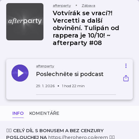
afterparty
Zábava
Votvírák se vrací?!
Vercetti a další
obvinění. Tulipán od
rappera je 10/10! ~
afterparty #08
afterparty
Poslechněte si podcast
29. 1. 2026
1 hod 22 min
INFO
KOMENTÁŘE
👉🏻
CELÝ DÍL S BONUSEM A BEZ CENZURY
POSLOUCHEJ NA
https://herohero.co/erem 👈🏻