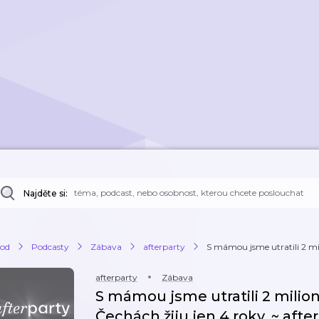
Najděte si:
od
Podcasty
Zábava
afterparty
S mámou jsme utratili 2 mil
afterparty
Zábava
S mámou jsme utratili 2 milion
Čechách žiju jen 4 roky. ~ afte