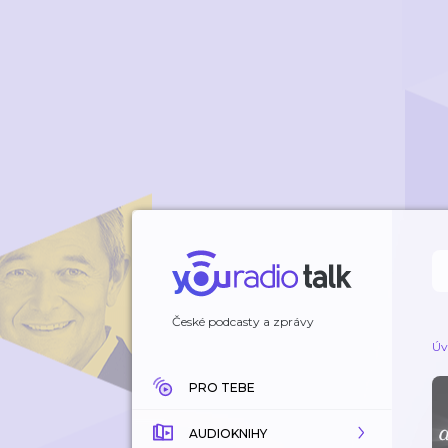
České podcasty a zprávy
Úv
PRO TEBE
AUDIOKNIHY