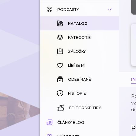
PODCASTY
KATALOG
KOUPENÉ
KATALOG
KATEGORIE
KATEGORIE
ZÁLOŽKY
ZÁLOŽKY
HISTORIE
LÍBÍ SE MI
I
ODEBÍRANÉ
HISTORIE
Po
vz
EDITORSKÉ TIPY
do
ČLÁNKY BLOG
P