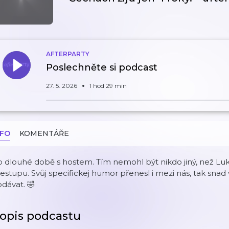
AFTERPARTY
Poslechněte si podcast
27. 5. 2026
1 hod 29 min
NFO
KOMENTÁŘE
 dlouhé době s hostem. Tím nemohl být nikdo jiný, než Luk
estupu. Svůj specifickej humor přenesl i mezi nás, tak snad 
dávat. 🤣
opis podcastu