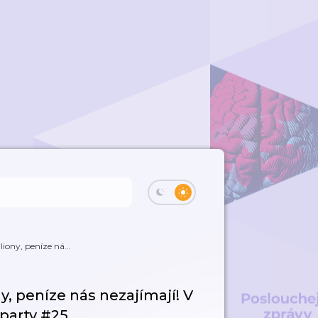
iony, peníze ná...
y, peníze nás nezajímají! V
rparty #25