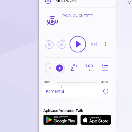
MŮJ PROFIL
Ma
POSLOUCHEJTE
1.00
×
00:00
00:00
Komentuj
Aplikace Youradio Talk