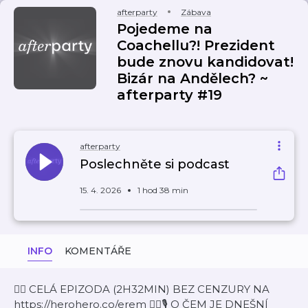
afterparty
Zábava
Pojedeme na
Coachellu?! Prezident
bude znovu kandidovat!
Bizár na Andělech? ~
afterparty #19
afterparty
Poslechněte si podcast
15. 4. 2026
1 hod 38 min
INFO
KOMENTÁŘE
👉🏼 CELÁ EPIZODA (2H32MIN) BEZ CENZURY NA
https://herohero.co/erem 👈🏼🎙️ O ČEM JE DNEŠNÍ