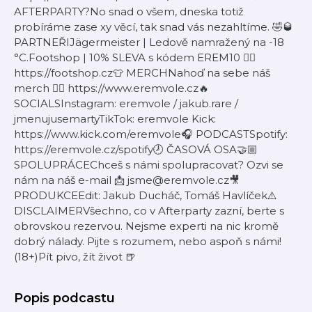
AFTERPARTY?No snad o všem, dneska totiž
probíráme zase xy věcí, tak snad vás nezahltíme. 🤣🥃
PARTNEŘIJägermeister | Ledově namražený na -18
°C.Footshop | 10% SLEVA s kódem EREM10 👉🏼
https://footshop.cz👕 MERCHNahoď na sebe náš
merch 👉🏼 https://www.eremvole.cz🔥
SOCIALSInstagram: eremvole / jakub.rare /
jmenujusemartyTikTok: eremvole Kick:
https://www.kick.com/eremvole🎧 PODCASTSpotify:
https://eremvole.cz/spotify🕗 ČASOVÁ OSA🤝🏼
SPOLUPRÁCEChceš s námi spolupracovat? Ozvi se
nám na náš e-mail 📩 jsme@eremvole.cz🎥
PRODUKCEEdit: Jakub Ducháč, Tomáš Havlíček⚠️
DISCLAIMERVšechno, co v Afterparty zazní, berte s
obrovskou rezervou. Nejsme experti na nic kromě
dobrý nálady. Pijte s rozumem, nebo aspoň s námi!
(18+)Pít pivo, žít život 🍺
Popis podcastu