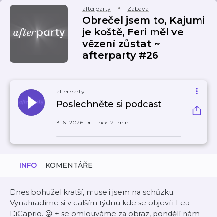
afterparty
Zábava
Obrečel jsem to, Kajumi
je koště, Feri měl ve
vězení zůstat ~
afterparty #26
afterparty
Poslechněte si podcast
3. 6. 2026
1 hod 21 min
INFO
KOMENTÁŘE
Dnes bohužel kratší, museli jsem na schůzku.
Vynahradíme si v dalším týdnu kde se objeví i Leo
DiCaprio. 😛 + se omlouváme za obraz, pondělí nám