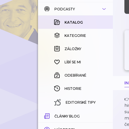
PODCASTY
KATALOG
KOUPENÉ
KATALOG
KATEGORIE
KATEGORIE
ZÁLOŽKY
ZÁLOŽKY
HISTORIE
LÍBÍ SE MI
ODEBÍRANÉ
I
HISTORIE

EDITORSKÉ TIPY
hi
s
ČLÁNKY BLOG
mo
če