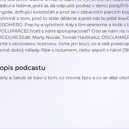
áďovi a řešíme, jestli se dá odpustit podraz v rámci party01:
ngoše, driftující kolotočáři a proč se v zábavních parcích 
římně o tom, proč to stále děláme a jestli nás to ještě 
EROHERO: Prachy a vyhoření: Kdy s tím sekneme a kolik z
POLUPRÁCEChceš s námi spolupracovat? Ozvi se nám na ná
RODUKCEEdit: Marty Novák, Tomáš Havlíček⚠️ DISCLAIMERVš
rte s obrovskou rezervou. Jsme jen kluci, co si rádi pokecaj
omě dobrý nálady. Pijte s rozumem, nebo aspoň s námi! (18+)P
opis podcastu
rty a Jakub se baví o tom, co zrovna žijou a co se děje okol