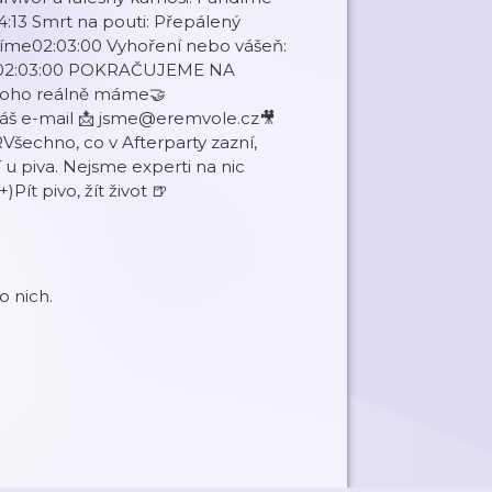
54:13 Smrt na pouti: Přepálený
bojíme02:03:00 Vyhoření nebo vášeň:
baví02:03:00 POKRAČUJEME NA
 toho reálně máme🤝
š e-mail 📩 jsme@eremvole.cz🎥
echno, co v Afterparty zazní,
í u piva. Nejsme experti na nic
ít pivo, žít život 🍺
o nich.