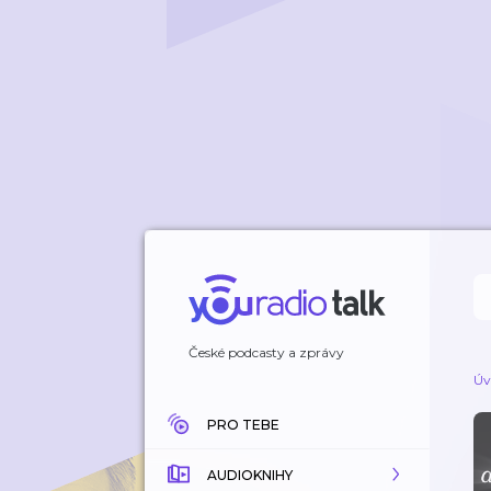
České podcasty a zprávy
Úv
PRO TEBE
AUDIOKNIHY