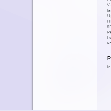
Vl
la
Up
H
S
P
be
kr
P
Ma