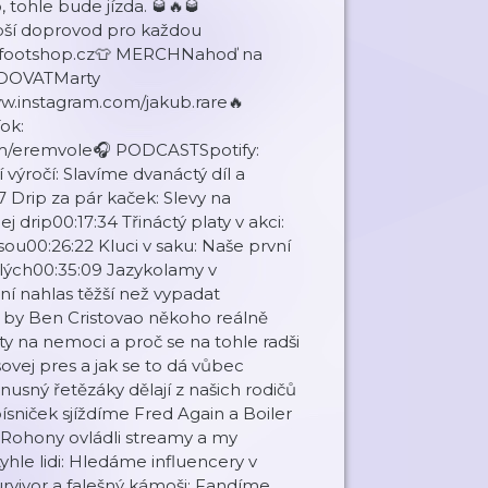
, tohle bude jízda. 🥃🔥🥃
pší doprovod pro každou
://footshop.cz👕 MERCHNahoď na
EDOVATMarty
w.instagram.com/jakub.rare🔥
ok:
om/eremvole🎧 PODCASTSpotify:
výročí: Slavíme dvanáctý díl a
7 Drip za pár kaček: Slevy na
drip00:17:34 Třináctý platy v akci:
esou00:26:22 Kluci v saku: Naše první
lých00:35:09 Jazykolamy v
ní nahlas těžší než vypadat
tli by Ben Cristovao někoho reálně
ty na nemoci a proč se na tohle radši
ovej pres a jak se to dá vůbec
usný řetězáky dělají z našich rodičů
písniček sjíždíme Fred Again a Boiler
 Rohony ovládli streamy a my
yhle lidi: Hledáme influencery v
vivor a falešný kámoši: Fandíme