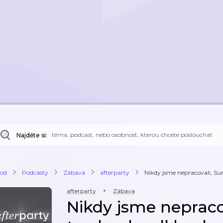
Najděte si:
od
Podcasty
Zábava
afterparty
Nikdy jsme nepracovali, Survi
afterparty
Zábava
Nikdy jsme nepracov