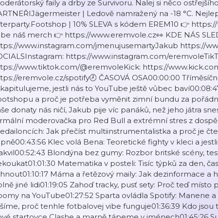
derátorský faily a drby ze Survivoru. Nalej si něco ostřejšího
ARTNEŘIJägermeister | Ledově namražený na -18 °C. Nejle
fterparty.Footshop | 10% SLEVA s kódem EREM10 👉 https
ebe náš merch 👉 https://www.eremvole.cz👀 KDE NÁS SL
ttps://www.instagram.com/jmenujusemartyJakub https://ww
OCIALSInstagram: https://www.instagram.com/eremvoleTikT
ttps://www.tiktok.com/@eremvoleKick: https://www.kick.c
tps://eremvole.cz/spotify🕗 ČASOVÁ OSA00:00:00 Tříměsíční 
kapitulujeme, jestli nás to YouTube ještě vůbec baví00:08:4
otshopu a proč je potřeba vyměnit zimní bundu za pořádnej 
še donaty nás ničí, Jakub pije víc panáků, než jeho játra sn
rmální moderovačka pro Red Bull a extrémní stres z dospě
dailoncích: Jak přečíst multiinstrumentalistka a proč je čte
ipně00:43:56 Klec volá Bena: Teoretické fighty v kleci a jes
akvil00:52:43 Blondýna bez gumy: Rozbor britské scény, tes
koukat01:01:30 Matematika v posteli: Tisíc týpků za den, čas
ihnout01:10:17 Máma a řetězový maily: Jak dezinformace a hn
lně jiné lidi01:19:05 Zahoď tracky, pusť sety: Proč teď místo 
oomy na YouTube01:27:52 Sparta ovládla Spotify: Manene a
šíme, proč tenhle fotbalovej vibe funguje01:36:39 Kdo jsou t
vé startovce Clashe a marně tápeme v jménech01:45:26 Sur