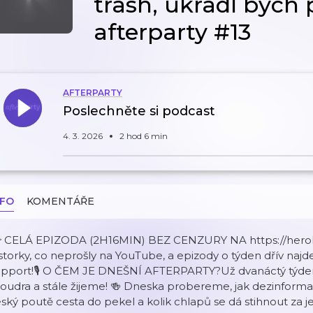
trash, ukradl bych 
afterparty #13
AFTERPARTY
Poslechněte si podcast
4. 3. 2026
2 hod 6 min
NFO
KOMENTÁŘE
 CELÁ EPIZODA (2H16MIN) BEZ CENZURY NA https://herohe
storky, co neprošly na YouTube, a epizody o týden dřív naj
upport!🎙️ O ČEM JE DNEŠNÍ AFTERPARTY?Už dvanáctý týde
udra a stále žijeme! 🍻 Dneska probereme, jak dezinformac
ský poutě cesta do pekel a kolik chlapů se dá stihnout za j