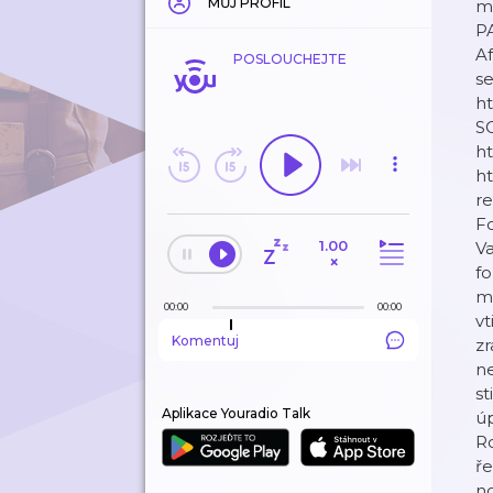
MŮJ PROFIL
mo
P
A
POSLOUCHEJTE
s
h
S
h
ht
re
Fo
1.00
Va
×
fo
me
00:00
00:00
vt
Komentuj
zr
ne
st
Aplikace Youradio Talk
úp
R
ře
no