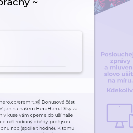
prachy ~
ro.co/erem 👈☝️ Bonusové části,
deš jen na našem HeroHero. Díky za
n v kuse vám cpeme do uší naše
e ničí rodinný obědy, proč jsou
ednu noc (spoiler: hodně). K tomu