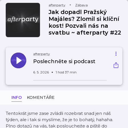
afterparty
Zábava
Jak dopadl Pražský
Majáles? Zlomil si klíční
kost! Pozvali nás na
svatbu ~ afterparty #22
afterparty
Poslechněte si podcast
6. 5. 2026
1 hod 37 min
INFO
KOMENTÁŘE
Tentokrát jsme zase zvládli rozebrat snad jen náš
týden, ale i tak si myslíme, že je to bohatý, hahaha.
Plno dotazů na vás, tak poslouchejte a piště do