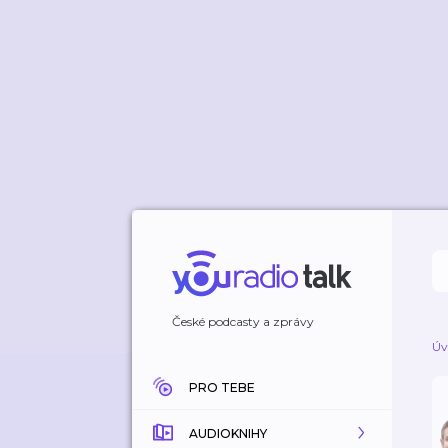
České podcasty a zprávy
Úv
PRO TEBE
AUDIOKNIHY