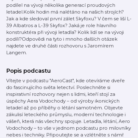
podílel na vývoji několika generací proudových
letadel.Kolik hodin má nalétáno na našich strojích?
Jak a kde sledoval první zálet Skyfoxu? V čem se liší L-
39 Albatros a L-39 Skyfox? Jaká je role hlavního
konstruktéra při vývoji letadla? Kolik lidí se na vývoji
podílí?Odpovědi na tyto i mnoho dalších otázek
najdete ve druhé části rozhovoru s Jaromírem
Langem.
Popis podcastu
Vítejte v podcastu "AeroCast", kde otevíráme dveře
do fascinujícího světa letectví. Poslechněte si
inspirativní rozhovory nejen s lidmi, kteří stojí za
úspěchy Aera Vodochody – od výroby ikonických
letadel až po příběhy o létání samotném. Objevte
zákulisí leteckého průmyslu, moderní technologie i
vášeň, která nás všechny spojuje. Letadla, létání, Aero
Vodochody – to vše v jednom podcastu pro milovníky
nebes i techniky. Připoutejte se a vzlétněte s námi!