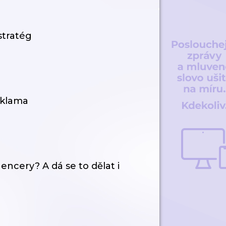
stratég
eklama
encery? A dá se to dělat i