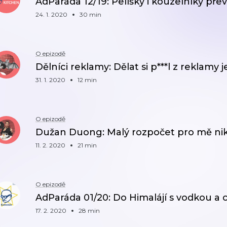
AdParáda 12/19: Pelíšky i kouzelníky pře
24. 1. 2020
30 min
O epizodě
Dělníci reklamy: Dělat si p***l z reklamy
31. 1. 2020
12 min
O epizodě
Dužan Duong: Malý rozpočet pro mě ni
11. 2. 2020
21 min
O epizodě
AdParáda 01/20: Do Himalájí s vodkou a
17. 2. 2020
28 min