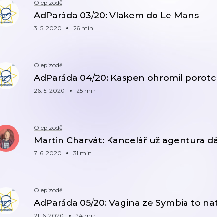
O epizodě
AdParáda 03/20: Vlakem do Le Mans
3. 5. 2020
26 min
O epizodě
AdParáda 04/20: Kaspen ohromil porotce
26. 5. 2020
25 min
O epizodě
Martin Charvát: Kancelář už agentura 
7. 6. 2020
31 min
O epizodě
AdParáda 05/20: Vagina ze Symbia to nat
21. 6. 2020
24 min