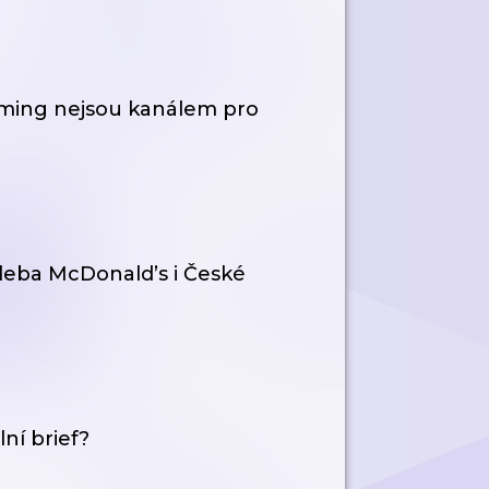
aming nejsou kanálem pro
hleba McDonald’s i České
ní brief?