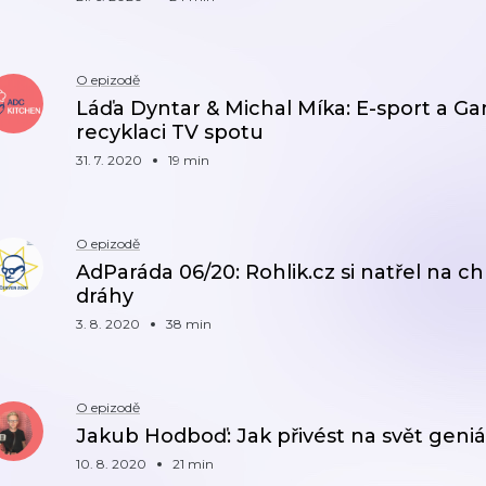
O epizodě
Láďa Dyntar & Michal Míka: E-sport a G
recyklaci TV spotu
31. 7. 2020
19 min
O epizodě
AdParáda 06/20: Rohlik.cz si natřel na c
dráhy
3. 8. 2020
38 min
O epizodě
Jakub Hodboď: Jak přivést na svět geniál
10. 8. 2020
21 min