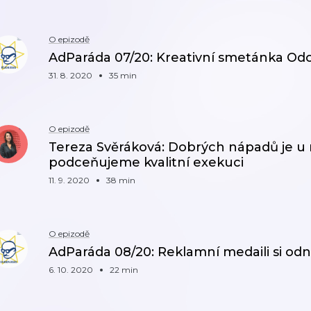
O epizodě
AdParáda 07/20: Kreativní smetánka Odo
31. 8. 2020
35 min
O epizodě
Tereza Svěráková: Dobrých nápadů je u 
podceňujeme kvalitní exekuci
11. 9. 2020
38 min
O epizodě
AdParáda 08/20: Reklamní medaili si odn
6. 10. 2020
22 min