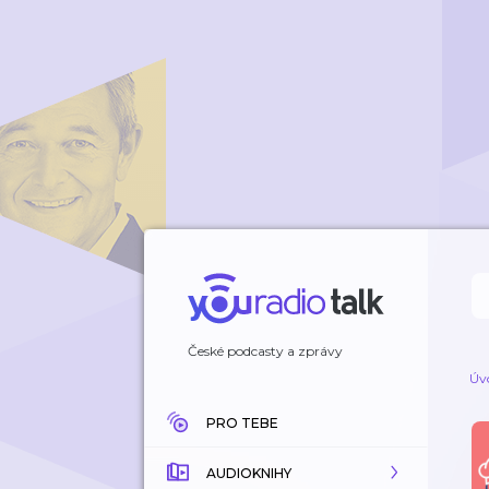
České podcasty a zprávy
Úv
PRO TEBE
AUDIOKNIHY