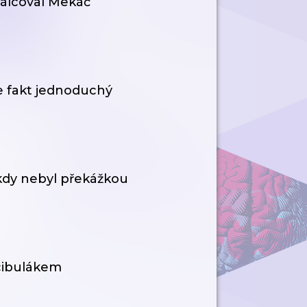
válcoval Mekáč
 je fakt jednoduchý
kdy nebyl překážkou
 cibulákem