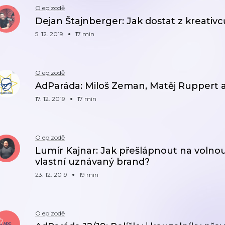
O epizodě
Dejan Štajnberger: Jak dostat z kreativc
5. 12. 2019
17 min
O epizodě
AdParáda: Miloš Zeman, Matěj Ruppert 
17. 12. 2019
17 min
O epizodě
Lumír Kajnar: Jak přešlápnout na volno
vlastní uznávaný brand?
23. 12. 2019
19 min
O epizodě