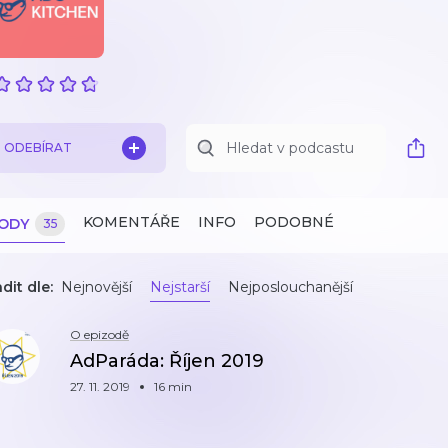
ODEBÍRAT
KOMENTÁŘE
INFO
PODOBNÉ
ZODY
35
dit dle:
Nejnovější
Nejstarší
Nejposlouchanější
O epizodě
AdParáda: Říjen 2019
27. 11. 2019
16 min