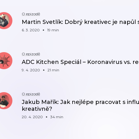
O epizodě
Martin Svetlík: Dobrý kreativec je napůl 
6. 3. 2020
19 min
O epizodě
ADC Kitchen Speciál – Koronavirus vs. r
9. 4. 2020
21 min
O epizodě
Jakub Mařík: Jak nejlépe pracovat s influ
kreativně?
20. 4. 2020
34 min