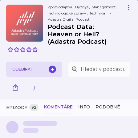
Zpravodajství
,
Byznys
,
Management
,
Technologické zprávy
,
Technika
Adastra.Digital Podcast
Podcast Data:
Heaven or Hell?
(Adastra Podcast)
ODEBÍRAT
KOMENTÁŘE
INFO
PODOBNÉ
EPIZODY
92