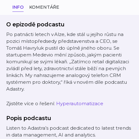
INFO
KOMENTÁŘE
O epizodě podcastu
Po patnácti letech v Alze, kde stál u jejího růstu na
pozici místopředsedy představenstva a CEO, se
Tomáš Havryluk pustil do úplně jiného oboru. Se
startupem Medevio mění způsob, jakým pacienti
komunikují se svými lékaři. „Zatímco retail digitalizaci
zvládl před lety, zdravotnictví stále běží na pevných
linkách. My nahrazujeme analogový telefon CRM
systémem pro doktory,“ říká v novém díle podcastu
Adastry.
Zjistěte více o řešení:
Hyperautomatizace
Popis podcastu
Listen to Adastra’s podcast dedicated to latest trends
in data management, AI and analytics.