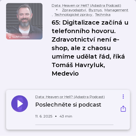
Data: Heaven or Hell? (Adastra Podcast)
Zpravodajství
,
Byznys
,
Management
,
Technologické zprávy
,
Technika
65: Digitalizace začíná u
telefonního hovoru.
Zdravotnictví není e-
shop, ale z chaosu
umíme udělat řád, říká
Tomáš Havryluk,
Medevio
Data: Heaven or Hell? (Adastra Podcast)
Poslechněte si podcast
11. 6. 2025
43 min