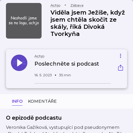
Achjo
Zábava
Viděla jsem Ježíše, když
jsem chtěla skočit ze
skály, říká Divoká
Tvorkyňa
Achjo
Poslechněte si podcast
16. 5. 2023
35 min
INFO
KOMENTÁŘE
O epizodě podcastu
Veronika Gažíková, vystupující pod pseudonymem