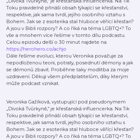
„Divoká Tvůrkyně,“ je křesťanská influencerka. Na Tik
Toku pravidelně přináší obsah týkající se křesťanství,
respektive, jak sama tvrdí, jejího osobního vztahu s
Bohem. Jak se z esoterika stal hluboce věřící křesťan?
A jsou v Bibli rozpory? A co říká na téma LGBTQ+? To
vše a mnohem více řešíme v tomto dílu podcastu.
Celou epizodu delší o 30 minut najdete na
https://herohero.co/achjo
Dále řešíme evoluci, kterou Veronika považuje za
nepodloženou teorii, potraty, posednutí démony a jak
se démonů zbavit. Proběhne taky modlitba za moje
uzdravení. Děkuji všem předplatitelům, díky kterým
může podcast vznikat.
Veronika Gažíková, vystupující pod pseudonymem
„Divoká Tvůrkyně,“ je křesťanská influencerka. Na Tik
Toku pravidelně přináší obsah týkající se křesťanství,
respektive, jak sama tvrdí, jejího osobního vztahu s
Bohem. Jak se z esoterika stal hluboce věřící křesťan?
A jsou v Bibli rozpory? A co říká na téma LGBTQ+? To