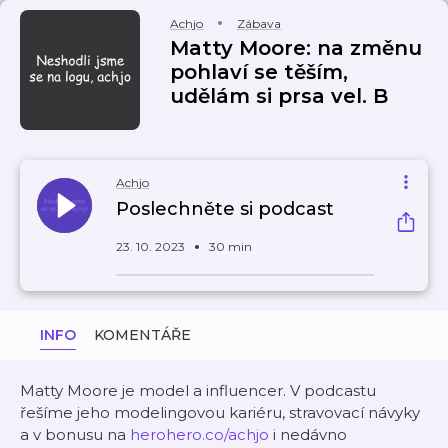
Achjo
Zábava
Matty Moore: na změnu
pohlaví se těším,
udělám si prsa vel. B
Achjo
Poslechněte si podcast
23. 10. 2023
30 min
INFO
KOMENTÁŘE
Matty Moore je model a influencer. V podcastu
řešíme jeho modelingovou kariéru, stravovací návyky
a v bonusu na
herohero.co/achjo
i nedávno