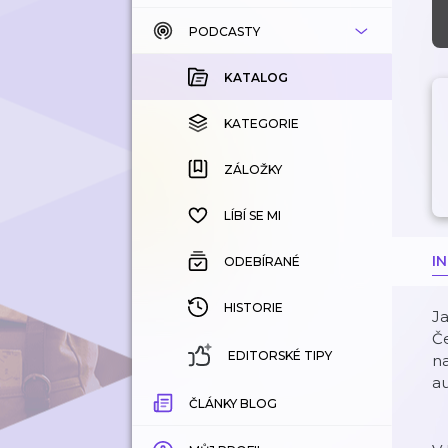
PODCASTY
KATALOG
KOUPENÉ
KATALOG
KATEGORIE
KATEGORIE
ZÁLOŽKY
ZÁLOŽKY
HISTORIE
LÍBÍ SE MI
I
ODEBÍRANÉ
HISTORIE
Ja
Če
EDITORSKÉ TIPY
na
au
ČLÁNKY BLOG