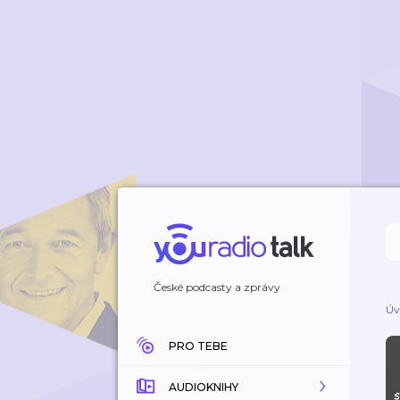
České podcasty a zprávy
Úv
PRO TEBE
AUDIOKNIHY