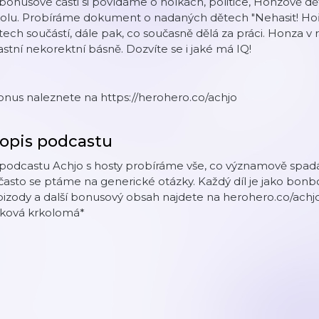
bonusové části si povídáme o holkách, politice, Honzově dět
olu. Probíráme dokument o nadaných dětech "Nehasit! Hoří
tech součástí, dále pak, co současně dělá za práci. Honza v 
astní nekorektní básně. Dozvíte se i jaké má IQ!
nus naleznete na https://herohero.co/achjo
opis podcastu
podcastu Achjo s hosty probíráme vše, co významově spadá
často se ptáme na generické otázky. Každý díl je jako bonbo
izody a další bonusový obsah najdete na herohero.co/achjo 
aková krkolomá*