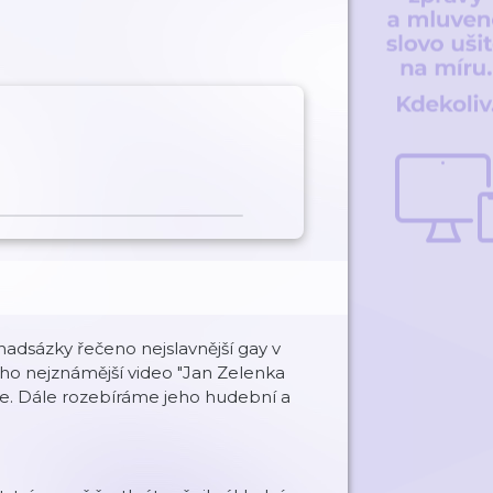
dsázky řečeno nejslavnější gay v
jeho nejznámější video "Jan Zelenka
k ne. Dále rozebíráme jeho hudební a