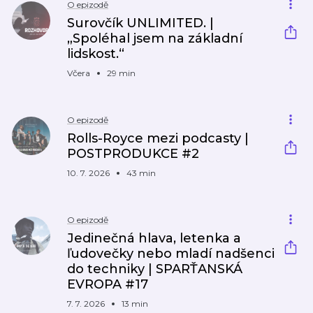
O epizodě
Surovčík UNLIMITED. |
„Spoléhal jsem na základní
lidskost.“
Včera
29 min
O epizodě
Rolls-Royce mezi podcasty |
POSTPRODUKCE #2
10. 7. 2026
43 min
O epizodě
Jedinečná hlava, letenka a
ľudovečky nebo mladí nadšenci
do techniky | SPARŤANSKÁ
EVROPA #17
7. 7. 2026
13 min