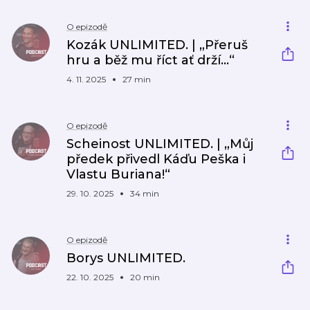
O epizodě
Kozák UNLIMITED. | „Přeruš
hru a běž mu říct ať drží…“
4. 11. 2025
27 min
O epizodě
Scheinost UNLIMITED. | „Můj
předek přivedl Káďu Peška i
Vlastu Buriana!“
29. 10. 2025
34 min
O epizodě
Borys UNLIMITED.
22. 10. 2025
20 min