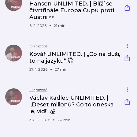
Hansen UNLIMITED. | Blíží se
čtvrtfinále Europa Cupu proti
Austrii 👀
6. 2. 2026
21 min
O epizodě
Kovář UNLIMITED. | „Co na duši,
to na jazyku“ 😇
27. 1. 2026
27 min
O epizodě
Václav Kadlec UNLIMITED. |
„Deset milionů? Co to dneska
je, viď!“ 💰
30. 12. 2025
20 min