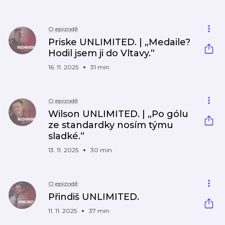
O epizodě
Priske UNLIMITED. | „Medaile?
Hodil jsem ji do Vltavy.“
16. 11. 2025
31 min
O epizodě
Wilson UNLIMITED. | „Po gólu
ze standardky nosím týmu
sladké.“
13. 11. 2025
30 min
O epizodě
Přindiš UNLIMITED.
11. 11. 2025
37 min