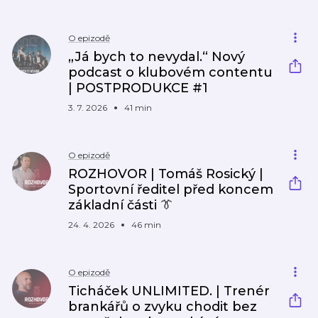
O epizodě
„Já bych to nevydal.“ Nový
podcast o klubovém contentu
| POSTPRODUKCE #1
3. 7. 2026
41 min
O epizodě
ROZHOVOR | Tomáš Rosický |
Sportovní ředitel před koncem
základní části 👔
24. 4. 2026
46 min
O epizodě
Ticháček UNLIMITED. | Trenér
brankářů o zvyku chodit bez