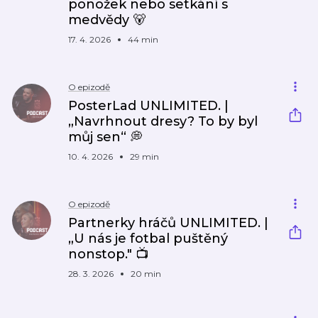
ponožek nebo setkání s
medvědy 🐻
17. 4. 2026
44 min
O epizodě
PosterLad UNLIMITED. |
„Navrhnout dresy? To by byl
můj sen“ 💭
10. 4. 2026
29 min
O epizodě
Partnerky hráčů UNLIMITED. |
„U nás je fotbal puštěný
nonstop." 📺
28. 3. 2026
20 min