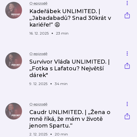
O epizodě
Kadeřábek UNLIMITED. |
„Jabadabadů? Snad 30krát v
kariéře!“ 😩
16. 12. 2025
23 min
O epizodě
Survivor Vláďa UNLIMITED. |
„Fotka s Lafatou? Největší
dárek"
9. 12. 2025
34 min
O epizodě
Caudr UNLIMITED. | „Žena o
mně říká, že mám v životě
jenom Spartu.“
2. 12. 2025
20 min