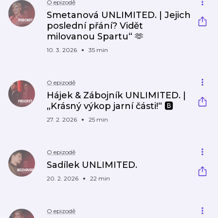
O epizodě
Smetanová UNLIMITED. | Jejich
poslední přání? Vidět
milovanou Spartu“ 🫶
10. 3. 2026
35 min
O epizodě
Hájek & Zábojník UNLIMITED. |
„Krásný výkop jarní části!“ 🅱️
27. 2. 2026
25 min
O epizodě
Sadílek UNLIMITED.
20. 2. 2026
22 min
O epizodě