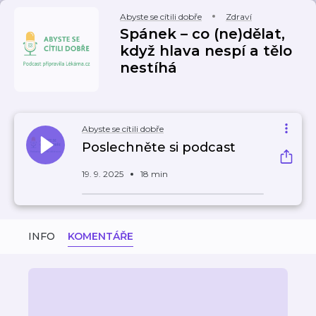
Abyste se cítili dobře
Zdraví
Spánek – co (ne)dělat,
když hlava nespí a tělo
nestíhá
Abyste se cítili dobře
Poslechněte si podcast
19. 9. 2025
18 min
INFO
KOMENTÁŘE