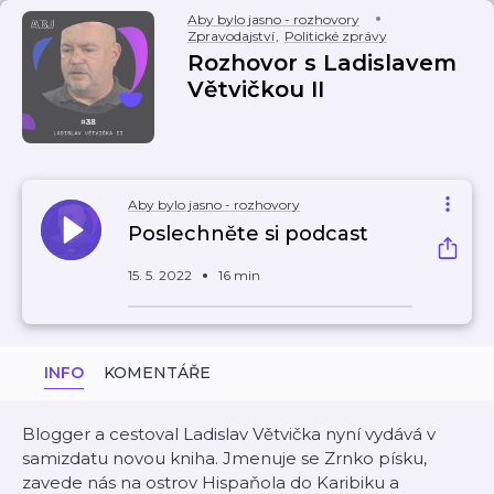
Aby bylo jasno - rozhovory
Zpravodajství
,
Politické zprávy
Rozhovor s Ladislavem
Větvičkou II
Aby bylo jasno - rozhovory
Poslechněte si podcast
15. 5. 2022
16 min
INFO
KOMENTÁŘE
Blogger a cestoval Ladislav Větvička nyní vydává v
samizdatu novou kniha. Jmenuje se Zrnko písku,
zavede nás na ostrov Hispaňola do Karibiku a