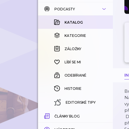
PODCASTY
KATALOG
KOUPENÉ
KATALOG
KATEGORIE
KATEGORIE
ZÁLOŽKY
ZÁLOŽKY
HISTORIE
LÍBÍ SE MI
I
ODEBÍRANÉ
HISTORIE
B
Na
EDITORSKÉ TIPY
vy
p
Dn
ČLÁNKY BLOG
p