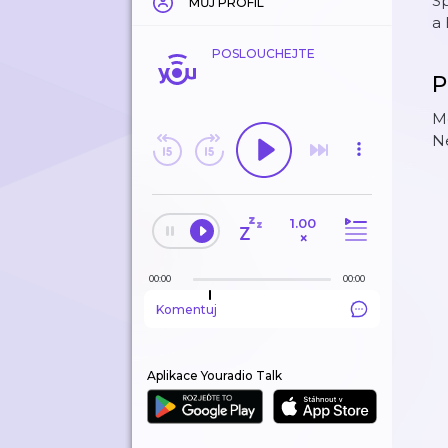
S
MŮJ PROFIL
a 
POSLOUCHEJTE
P
Mo
N
1.00
×
00:00
00:00
Komentuj
Aplikace Youradio Talk