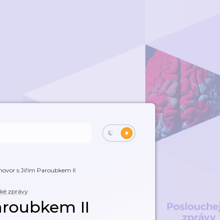
ovor s Jiřím Paroubkem II
cké zprávy
aroubkem II