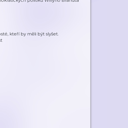
kratických politiků Willyho Brandta
, kteří by měli být slyšet.
t