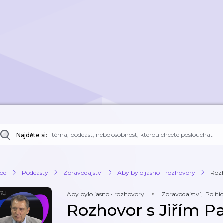
Najděte si:
od
Podcasty
Zpravodajství
Aby bylo jasno - rozhovory
Rozh
Aby bylo jasno - rozhovory
Zpravodajství
,
Politi
Rozhovor s Jiřím P