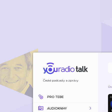
České podcasty a zprávy
Úv
PRO TEBE
AUDIOKNIHY