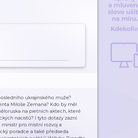
posledního ukrajinského muže?
identa Miloše Zemana? Kdo by měl
Běloruska na pietních aktech, které
ch nacistů? I tyto dotazy zazní.
ministr pro místní rozvoj a
ický poradce a také předseda