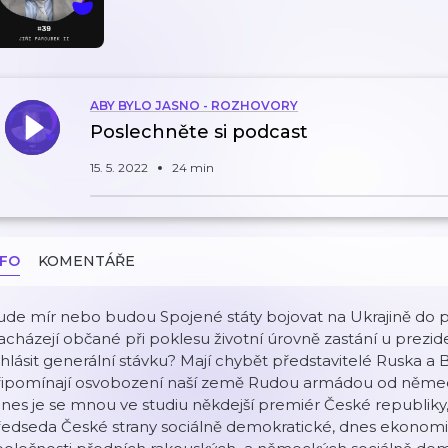
ABY BYLO JASNO - ROZHOVORY
Poslechněte si podcast
15. 5. 2022
24 min
NFO
KOMENTÁŘE
ude mír nebo budou Spojené státy bojovat na Ukrajině do 
cházejí občané při poklesu životní úrovně zastání u prez
hlásit generální stávku? Mají chybět představitelé Ruska a 
řipomínají osvobození naší země Rudou armádou od německý
es je se mnou ve studiu někdejší premiér České republiky, 
ředseda České strany sociálně demokratické, dnes ekonom