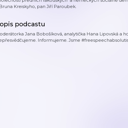
polečnosti předních rakouských a německých sociálně demo
Bruna Kreiskyho, pan Jiří Paroubek.
opis podcastu
derátorka Jana Bobošíková, analytička Hana Lipovská a hosté
epřesvědčujeme. Informujeme. Jsme #freespeechabsolutis