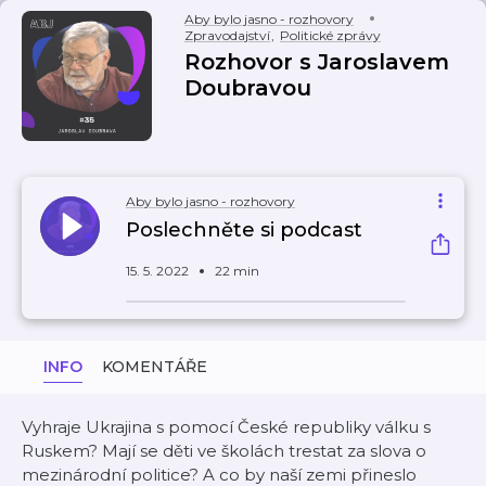
Aby bylo jasno - rozhovory
Zpravodajství
,
Politické zprávy
Rozhovor s Jaroslavem
Doubravou
Aby bylo jasno - rozhovory
Poslechněte si podcast
15. 5. 2022
22 min
INFO
KOMENTÁŘE
Vyhraje Ukrajina s pomocí České republiky válku s
Ruskem? Mají se děti ve školách trestat za slova o
mezinárodní politice? A co by naší zemi přineslo