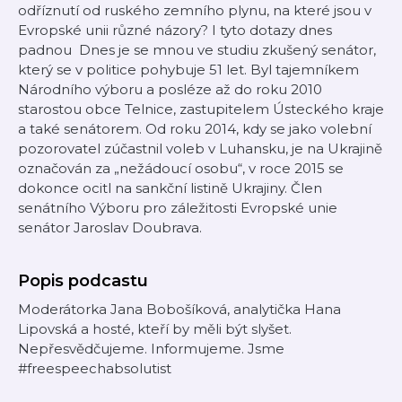
odříznutí od ruského zemního plynu, na které jsou v
Evropské unii různé názory? I tyto dotazy dnes
padnou Dnes je se mnou ve studiu zkušený senátor,
který se v politice pohybuje 51 let. Byl tajemníkem
Národního výboru a posléze až do roku 2010
starostou obce Telnice, zastupitelem Ústeckého kraje
a také senátorem. Od roku 2014, kdy se jako volební
pozorovatel zúčastnil voleb v Luhansku, je na Ukrajině
označován za „nežádoucí osobu“, v roce 2015 se
dokonce ocitl na sankční listině Ukrajiny. Člen
senátního Výboru pro záležitosti Evropské unie
senátor Jaroslav Doubrava.
Popis podcastu
Moderátorka Jana Bobošíková, analytička Hana
Lipovská a hosté, kteří by měli být slyšet.
Nepřesvědčujeme. Informujeme. Jsme
#freespeechabsolutist