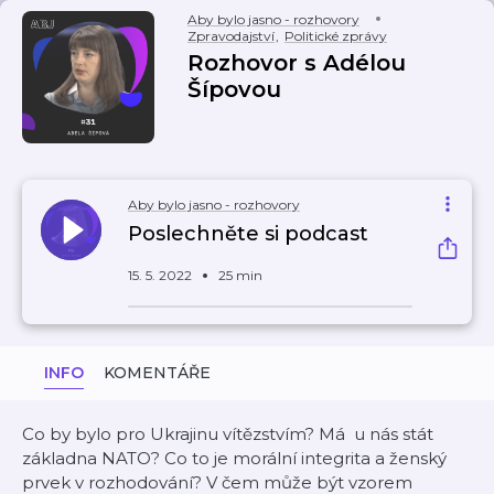
Aby bylo jasno - rozhovory
Zpravodajství
,
Politické zprávy
Rozhovor s Adélou
Šípovou
Aby bylo jasno - rozhovory
Poslechněte si podcast
15. 5. 2022
25 min
INFO
KOMENTÁŘE
Co by bylo pro Ukrajinu vítězstvím? Má u nás stát
základna NATO? Co to je morální integrita a ženský
prvek v rozhodování? V čem může být vzorem