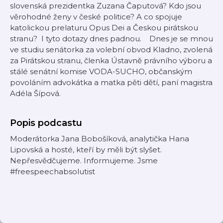
slovenská prezidentka Zuzana Čaputová? Kdo jsou
věrohodné ženy v české politice? A co spojuje
katolickou prelaturu Opus Dei a Českou pirátskou
stranu? I tyto dotazy dnes padnou. Dnes je se mnou
ve studiu senátorka za volební obvod Kladno, zvolená
za Pirátskou stranu, členka Ústavně právního výboru a
stálé senátní komise VODA-SUCHO, občanským
povoláním advokátka a matka pěti dětí, paní magistra
Adéla Šípová.
Popis podcastu
Moderátorka Jana Bobošíková, analytička Hana
Lipovská a hosté, kteří by měli být slyšet.
Nepřesvědčujeme. Informujeme. Jsme
#freespeechabsolutist