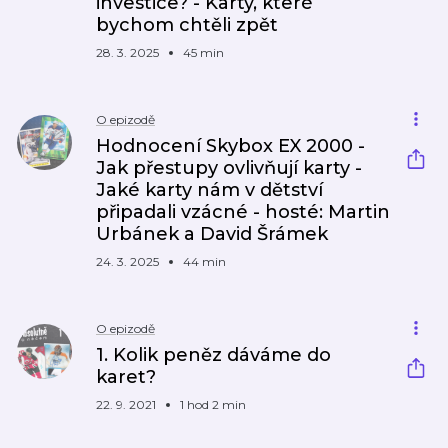
investice? - Karty, které
bychom chtěli zpět
28. 3. 2025
45 min
O epizodě
Hodnocení Skybox EX 2000 -
Jak přestupy ovlivňují karty -
Jaké karty nám v dětství
připadali vzácné - hosté: Martin
Urbánek a David Šrámek
24. 3. 2025
44 min
O epizodě
1. Kolik peněz dáváme do
karet?
22. 9. 2021
1 hod 2 min