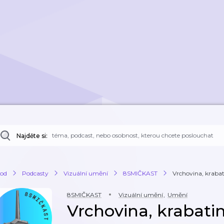
Najděte si:
od
Podcasty
Vizuální umění
8SMIČKAST
Vrchovina, krabati
8SMIČKAST
Vizuální umění
,
Umění
Vrchovina, krabati