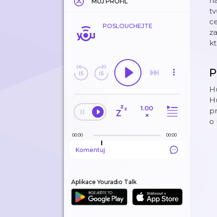
na
MŮJ PROFIL
tv
ce
POSLOUCHEJTE
za
kt
P
Hu
Hu
1.00
pr
×
o 
00:00
00:00
Komentuj
Aplikace Youradio Talk