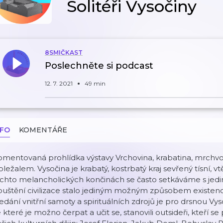
Solitéři Vysočiny
8SMIČKAST
Poslechněte si podcast
12. 7. 2021
49 min
NFO
KOMENTÁŘE
omentovaná prohlídka výstavy Vrchovina, krabatina, mrchv
ležalem. Vysočina je krabatý, kostrbatý kraj sevřený tísní, 
chto melancholických končinách se často setkáváme s jedinci
uštění civilizace stalo jediným možným způsobem existence
edání vnitřní samoty a spirituálních zdrojů je pro drsnou Vyso
 které je možno čerpat a učit se, stanovili outsideři, kteří 