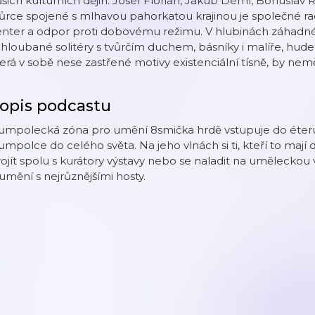
šich kulturních dějin: Josef Florian, Jakub Deml, Bohuslav R
ůrce spojené s mlhavou pahorkatou krajinou je společné rad
nter a odpor proti dobovému režimu. V hlubinách záhadné 
hloubané solitéry s tvůrčím duchem, básníky i malíře, hudebn
erá v sobě nese zastřené motivy existenciální tísně, by ne
opis podcastu
mpolecká zóna pro umění 8smička hrdě vstupuje do éteru. 
mpolce do celého světa. Na jeho vlnách si ti, kteří to maj
ojít spolu s kurátory výstavy nebo se naladit na uměleckou
umění s nejrůznějšími hosty.