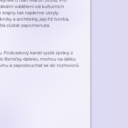
eynek či Ivan Martin Jirous. Pro
ikální oddělení od kulturních
krajiny tak najdeme ukryty
íky a architekty, jejichž tvorba,
měla zůstat zapomenuta.​
Podcastový kanál vysílá zprávy z
í do 8smičky daleko, mohou na dálku
 vlnu a zaposlouchat se do rozhovorů