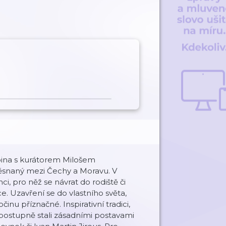
oina s kurátorem Milošem
vtěsnaný mezi Čechy a Moravu. V
, pro něž se návrat do rodiště či
. Uzavření se do vlastního světa,
činu příznačné. Inspirativní tradici,
se postupně stali zásadními postavami