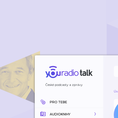
České podcasty a zprávy
Úv
PRO TEBE
AUDIOKNIHY