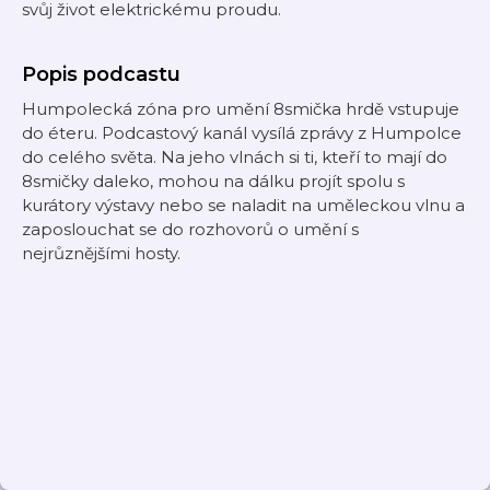
svůj život elektrickému proudu.
Popis podcastu
Humpolecká zóna pro umění 8smička hrdě vstupuje
do éteru. Podcastový kanál vysílá zprávy z Humpolce
do celého světa. Na jeho vlnách si ti, kteří to mají do
8smičky daleko, mohou na dálku projít spolu s
kurátory výstavy nebo se naladit na uměleckou vlnu a
zaposlouchat se do rozhovorů o umění s
nejrůznějšími hosty.