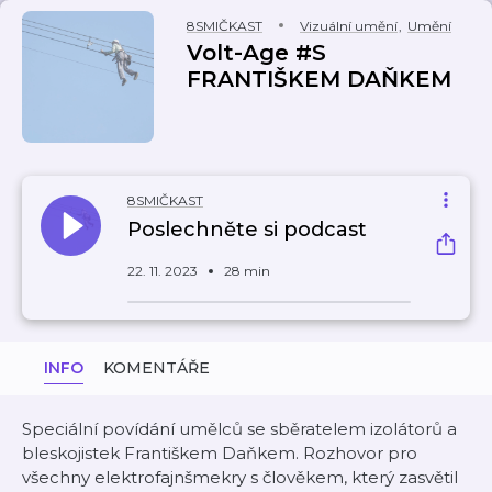
8SMIČKAST
Vizuální umění
,
Umění
Volt-Age #S
FRANTIŠKEM DAŇKEM
8SMIČKAST
Poslechněte si podcast
22. 11. 2023
28 min
INFO
KOMENTÁŘE
Speciální povídání umělců se sběratelem izolátorů a
bleskojistek Františkem Daňkem. Rozhovor pro
všechny elektrofajnšmekry s člověkem, který zasvětil