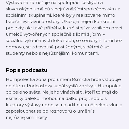
Výstava se zaměřuje na spolupráci českých a
slovenských umělců s nejrůznějšími společenskými a
sociálními skupinami, které byly realizované mimo
tradiční výstavní prostory. Ukazuje nejen konkrétní
projekty, ale také příběhy, které stojí za vznikem prací
umělců vytvořených společně s lidmi žijícími v
sociálně vyloučených lokalitách, se seniory, s lidmi bez
domova, se zdravotně postiženými, s dětmi či se
studenty nebo s nejrůznějšími komunitami.
Popis podcastu
Humpolecká zóna pro umění 8smička hrdě vstupuje
do éteru. Podcastový kanál vysílá zprávy z Humpolce
do celého světa. Na jeho vlnách si ti, kteří to mají do
8smičky daleko, mohou na dálku projít spolu s
kurátory výstavy nebo se naladit na uměleckou vlnu a
zaposlouchat se do rozhovorů o umění s
nejrůznějšími hosty.