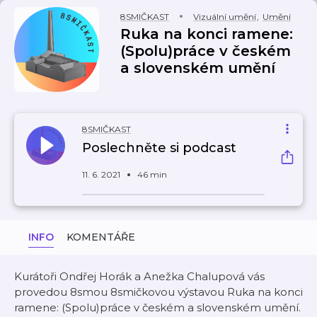
8SMIČKAST
Vizuální umění
,
Umění
Ruka na konci ramene:
(Spolu)práce v českém
a slovenském umění
8SMIČKAST
Poslechněte si podcast
11. 6. 2021
46 min
INFO
KOMENTÁŘE
Kurátoři Ondřej Horák a Anežka Chalupová vás
provedou 8smou 8smičkovou výstavou Ruka na konci
ramene: (Spolu)práce v českém a slovenském umění.