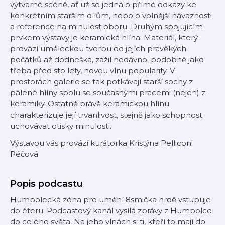
výtvarné scéně, ať už se jedná o přímé odkazy ke
konkrétním starším dílům, nebo o volnější návaznosti
a reference na minulost oboru. Druhým spojujícím
prvkem výstavy je keramická hlína. Materiál, který
provází uměleckou tvorbu od jejích pravěkých
počátků až dodneška, zažil nedávno, podobně jako
třeba před sto lety, novou vlnu popularity. V
prostorách galerie se tak potkávají starší sochy z
pálené hlíny spolu se současnými pracemi (nejen) z
keramiky. Ostatně právě keramickou hlínu
charakterizuje její trvanlivost, stejně jako schopnost
uchovávat otisky minulosti.
Výstavou vás provází kurátorka Kristýna Pelliconi
Péčová.
Popis podcastu
Humpolecká zóna pro umění 8smička hrdě vstupuje
do éteru. Podcastový kanál vysílá zprávy z Humpolce
do celého světa. Na jeho vlnách si ti, kteří to mají do