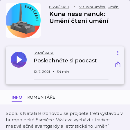
8SMIČKAST
Vizuální umění
,
Umění
Kuna nese nanuk:
Umění čtení umění
8SMIČKAST
Poslechněte si podcast
12. 7. 2021
34 min
INFO
KOMENTÁŘE
Spolu s Natálií Brzoňovou se projděte třetí výstavou v
humpolecké 8smičce. Výstava vychází z tradice
meziválečné avantgardy a lettristického umění