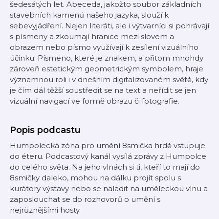
šedesátých let. Abeceda, jakožto soubor základních
stavebních kamenů našeho jazyka, slouží k
sebevyjádření. Nejen literáti, ale i výtvarníci si pohrávají
s písmeny a zkoumají hranice mezi slovem a
obrazem nebo písmo využívají k zesílení vizuálního
účinku. Písmeno, které je znakem, a přitom mnohdy
zároveň estetickým geometrickým symbolem, hraje
významnou roli i v dnešním digitalizovaném světě, kdy
je čím dál těžší soustředit se na text a neřídit se jen
vizuální navigací ve formě obrazu či fotografie.
Popis podcastu
Humpolecká zóna pro umění 8smička hrdě vstupuje
do éteru. Podcastový kanál vysílá zprávy z Humpolce
do celého světa. Na jeho vlnách si ti, kteří to mají do
8smičky daleko, mohou na dálku projít spolu s
kurátory výstavy nebo se naladit na uměleckou vlnu a
zaposlouchat se do rozhovorů o umění s
nejrůznějšími hosty.