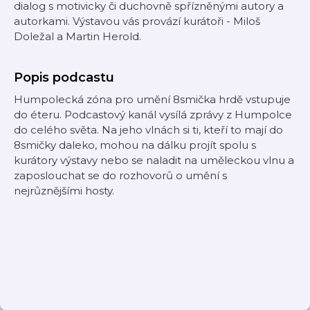
dialog s motivicky či duchovně spřízněnými autory a
autorkami. Výstavou vás provází kurátoři - Miloš
Doležal a Martin Herold.
Popis podcastu
Humpolecká zóna pro umění 8smička hrdě vstupuje
do éteru. Podcastový kanál vysílá zprávy z Humpolce
do celého světa. Na jeho vlnách si ti, kteří to mají do
8smičky daleko, mohou na dálku projít spolu s
kurátory výstavy nebo se naladit na uměleckou vlnu a
zaposlouchat se do rozhovorů o umění s
nejrůznějšími hosty.