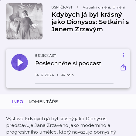
8SMIČKAST
Vizuální umění
,
Umění
Kdybych já byl krásný
jako Dionysos: Setkání s
Janem Zrzavým
8SMIČKAST
Poslechněte si podcast
14. 6. 2024
47 min
INFO
KOMENTÁŘE
Výstava Kdybych já byl krásný jako Dionysos
představuje Jana Zrzavého jako moderního a
progresivního umělce, který navazuje pomyslný