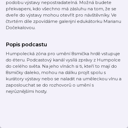
podobu výstavy nepostradatelná. Možná budete
překvapeni, kdo všechno má zásluhu na tom, že se
dveře do výstavy mohou otevřít pro návštěvníky. Ve
čtvrtém díle zpovídáme galerijní edukátorku Marianu
Dočekalovou.
Popis podcastu
Humpolecká zóna pro umění 8smička hrdě vstupuje
do éteru. Podcastový kanál vysílá zprávy z Humpolce
do celého světa. Na jeho vlnách si ti, kteří to mají do
8smičky daleko, mohou na dálku projít spolu s
kurátory výstavy nebo se naladit na uměleckou vlnu a
zaposlouchat se do rozhovorů o umění s
nejrůznějšími hosty.