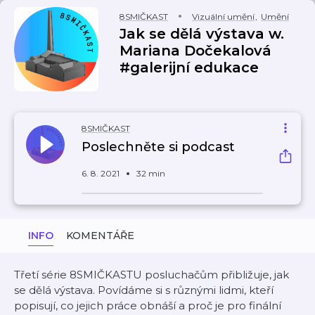
8SMIČKAST
Vizuální umění
,
Umění
Jak se dělá výstava w.
Mariana Dočekalová
#galerijní edukace
8SMIČKAST
Poslechněte si podcast
6. 8. 2021
32 min
INFO
KOMENTÁŘE
Třetí série 8SMIČKASTU posluchačům přibližuje, jak
se dělá výstava. Povídáme si s různými lidmi, kteří
popisují, co jejich práce obnáší a proč je pro finální