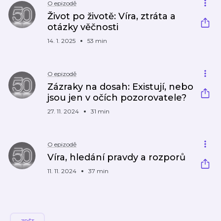
O epizodě
Život po životě: Víra, ztráta a
otázky věčnosti
14. 1. 2025
53 min
O epizodě
Zázraky na dosah: Existují, nebo
jsou jen v očích pozorovatele?
27. 11. 2024
31 min
O epizodě
Víra, hledání pravdy a rozporů
11. 11. 2024
37 min