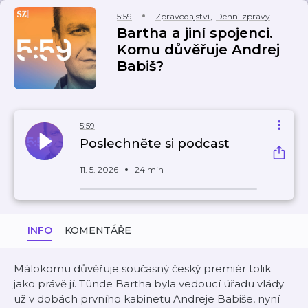
5:59
Zpravodajství
,
Denní zprávy
Bartha a jiní spojenci.
Komu důvěřuje Andrej
Babiš?
5:59
Poslechněte si podcast
11. 5. 2026
24 min
INFO
KOMENTÁŘE
Málokomu důvěřuje současný český premiér tolik
jako právě jí. Tünde Bartha byla vedoucí úřadu vlády
už v dobách prvního kabinetu Andreje Babiše, nyní