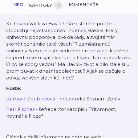
INFO
KOMENTÁŘE
KAPITOLY
9
Knihovna Václava Havla řeší existenční potíže.
Opouští ji největší sponzor Zdeněk Bakala, který
knihovnu podporoval dvě dekády, a svůj záměr
skončit oznámilo také všech 17 zaměstnanců
knihovny. Nesouhlasí s vedením organizace, kterého
se před rokem ujal ekonom a filozof Tomáš Sedláček.
O co se spory vedou? Má Havlův život a dílo stále sílu
promlouvat k dnešní společnosti? A jak se pečuje o
odkaz velkých státníků jinde?
Hosté:
Barbora Doubravová
- redaktorka Seznam Zpráv
Petr Fischer
- šéfredaktor časopisu Přítomnost,
novinář a filozof
Článek a další informace
najdete na webu