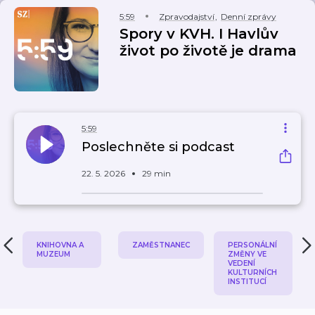
5:59
Zpravodajství
,
Denní zprávy
Spory v KVH. I Havlův
život po životě je drama
5:59
Poslechněte si podcast
22. 5. 2026
29 min
KNIHOVNA A
ZAMĚSTNANEC
PERSONÁLNÍ
MUZEUM
ZMĚNY VE
VEDENÍ
KULTURNÍCH
INSTITUCÍ