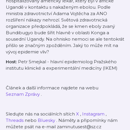
hospitalizovaný americký lékař, který byl v africké
Ugandě v kontaktu s nakaženým ebolou. Podle
ministra zdravotnictví Adama Vojtěcha za ANO
rozšíření nákazy nehrozí. Světová zdravotnická
organizace předpokládá, že se kmen eboly zvaný
Bundibugyo bude šířit hlavně v oblasti Konga a
sousední Ugandy. Na ohnisko nemoci se ale tentokrát
přišlo se značným zpožděním. Jaký to může mít na
vývoj epidemie vliv?
Host:
Petr Smejkal - hlavní epidemiolog Pražského
institutu klinické a experimentální medicíny (IKEM)
Článek a další informace
najdete na webu
Seznam Zprávy
.
Sledujte nás na sociálních sítích
X
,
Instagram
,
Threads
nebo
Bluesky
. Náměty a připomínky nám
můžete psát na e-mail zaminutusest@sz.cz