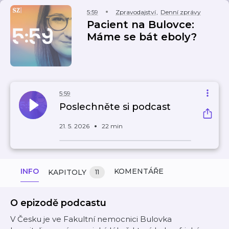
5:59
Zpravodajství
,
Denní zprávy
Pacient na Bulovce:
Máme se bát eboly?
5:59
Poslechněte si podcast
21. 5. 2026
22 min
INFO
KOMENTÁŘE
KAPITOLY
11
O epizodě podcastu
V Česku je ve Fakultní nemocnici Bulovka