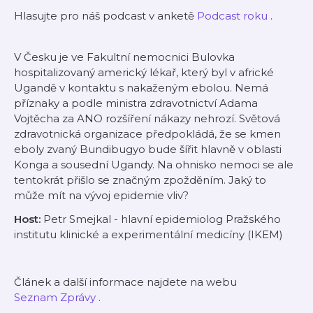
Hlasujte pro náš podcast v anketě
Podcast roku
.
V Česku je ve Fakultní nemocnici Bulovka
hospitalizovaný americký lékař, který byl v africké
Ugandě v kontaktu s nakaženým ebolou. Nemá
příznaky a podle ministra zdravotnictví Adama
Vojtěcha za ANO rozšíření nákazy nehrozí. Světová
zdravotnická organizace předpokládá, že se kmen
eboly zvaný Bundibugyo bude šířit hlavně v oblasti
Konga a sousední Ugandy. Na ohnisko nemoci se ale
tentokrát přišlo se značným zpožděním. Jaký to
může mít na vývoj epidemie vliv?
Host:
Petr Smejkal - hlavní epidemiolog Pražského
institutu klinické a experimentální medicíny (IKEM)
Článek a další informace
najdete na webu
Seznam Zprávy
.