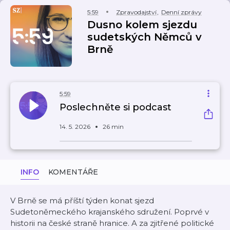
5:59
Zpravodajství
,
Denní zprávy
Dusno kolem sjezdu
sudetských Němců v
Brně
5:59
Poslechněte si podcast
14. 5. 2026
26 min
INFO
KOMENTÁŘE
V Brně se má příští týden konat sjezd
Sudetoněmeckého krajanského sdružení. Poprvé v
historii na české straně hranice. A za zjitřené politické