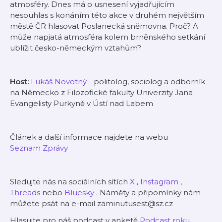
atmosféry. Dnes má o usnesení vyjadřujícím
nesouhlas s konáním této akce v druhém největším
městě ČR hlasovat Poslanecká sněmovna. Proč? A
může napjatá atmosféra kolem brněnského setkání
ublížit česko-německým vztahům?
Host:
Lukáš Novotný
- politolog, sociolog a odborník
na Německo z Filozofické fakulty Univerzity Jana
Evangelisty Purkyně v Ústí nad Labem
Článek a další informace
najdete na webu
Seznam Zprávy
Sledujte nás na sociálních sítích
X
,
Instagram
,
Threads
nebo
Bluesky
. Náměty a připomínky nám
můžete psát na e-mail zaminutusest@sz.cz
Hlasujte pro náš podcast v anketě
Podcast roku