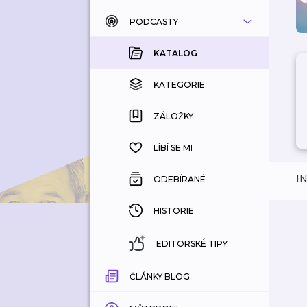
PODCASTY
KATALOG
KOUPENÉ
KATALOG
KATEGORIE
KATEGORIE
ZÁLOŽKY
ZÁLOŽKY
HISTORIE
LÍBÍ SE MI
I
ODEBÍRANÉ
HISTORIE
EDITORSKÉ TIPY
ČLÁNKY BLOG