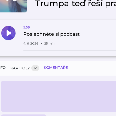
Trumpa teď řeší pr
5:59
Poslechněte si podcast
4. 6. 2026
25 min
NFO
KOMENTÁŘE
KAPITOLY
12