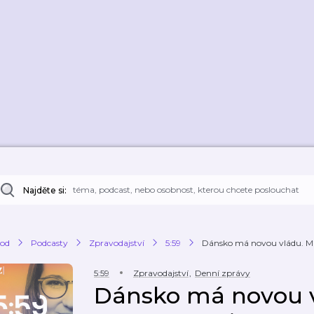
Najděte si:
od
Podcasty
Zpravodajství
5:59
Dánsko má novou vládu. Mís
5:59
Zpravodajství
,
Denní zprávy
Dánsko má novou v