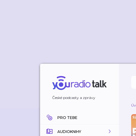
České podcasty a zprávy
Úv
PRO TEBE
AUDIOKNIHY