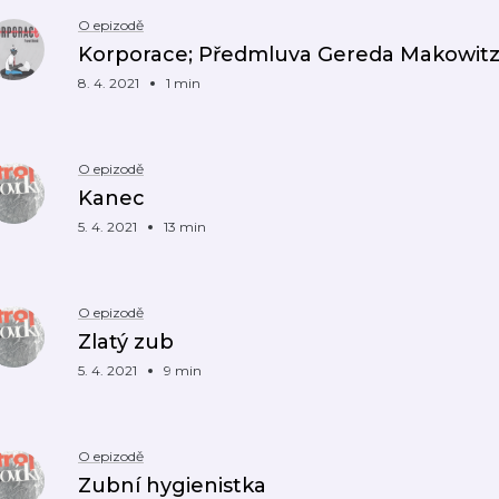
O epizodě
Korporace; Předmluva Gereda Makowit
8. 4. 2021
1 min
O epizodě
Kanec
5. 4. 2021
13 min
O epizodě
Zlatý zub
5. 4. 2021
9 min
O epizodě
Zubní hygienistka