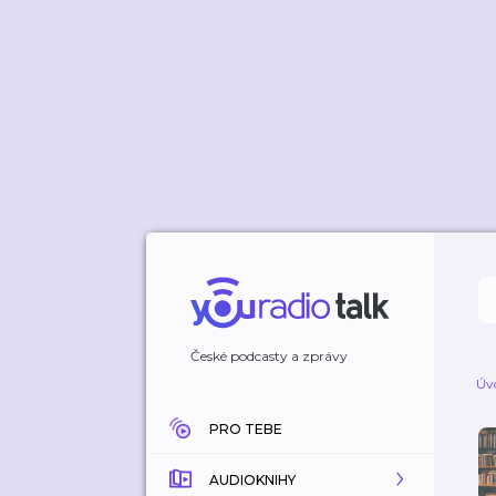
České podcasty a zprávy
Úv
PRO TEBE
AUDIOKNIHY