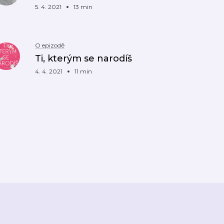
5. 4. 2021
13 min
O epizodě
Ti, kterým se narodíš
4. 4. 2021
11 min
ZPĚT