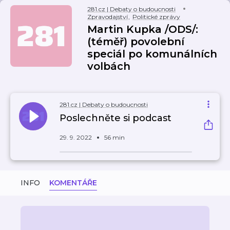
281.cz | Debaty o budoucnosti
Zpravodajství
,
Politické zprávy
Martin Kupka /ODS/:
(téměř) povolební
speciál po komunálních
volbách
281.cz | Debaty o budoucnosti
Poslechněte si podcast
29. 9. 2022
56 min
INFO
KOMENTÁŘE