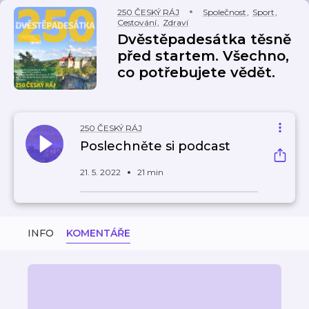
250 ČESKÝ RÁJ
Společnost
,
Sport
,
Cestování
,
Zdraví
Dvěstěpadesátka těsně
před startem. Všechno,
co potřebujete vědět.
250 ČESKÝ RÁJ
Poslechněte si podcast
21. 5. 2022
21 min
INFO
KOMENTÁŘE