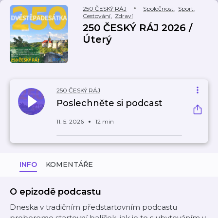
250 ČESKÝ RÁJ
Společnost
,
Sport
,
Cestování
,
Zdraví
250 ČESKÝ RÁJ 2026 /
Úterý
250 ČESKÝ RÁJ
Poslechněte si podcast
11. 5. 2026
12 min
INFO
KOMENTÁŘE
O epizodě podcastu
Dneska v tradičním předstartovním podcastu
probereme startovní balíček, jak je to s ubytováním v