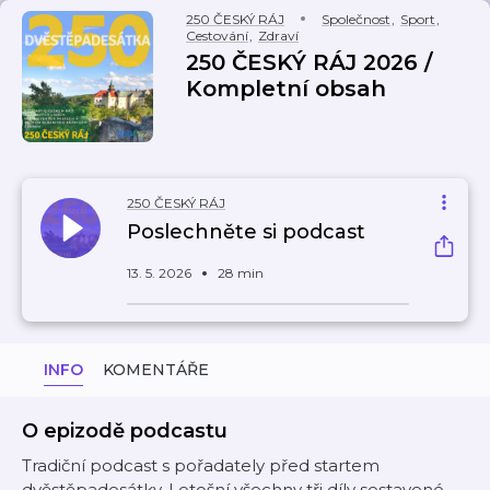
250 ČESKÝ RÁJ
Společnost
,
Sport
,
Cestování
,
Zdraví
250 ČESKÝ RÁJ 2026 /
Kompletní obsah
250 ČESKÝ RÁJ
Poslechněte si podcast
13. 5. 2026
28 min
INFO
KOMENTÁŘE
O epizodě podcastu
Tradiční podcast s pořadately před startem
dvěstěpadesátky. Letošní všechny tři díly sestavené