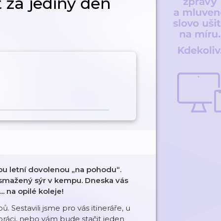
t za jediný den
u letní dovolenou „na pohodu“.
 smažený sýr v kempu. Dneska vás
na opilé koleje!
Sestavili jsme pro vás itineráře, u
práci, nebo vám bude stačit jeden