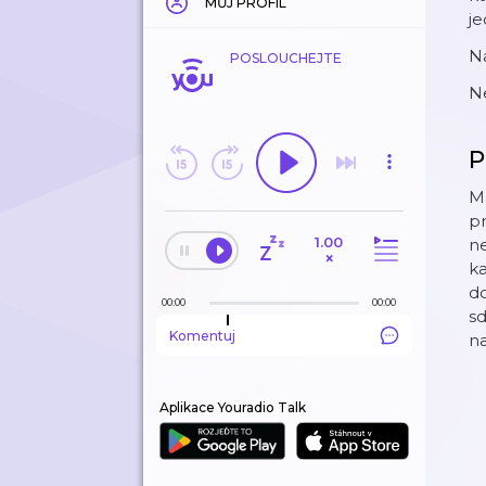
MŮJ PROFIL
je
N
POSLOUCHEJTE
N
P
M
pr
1.00
n
×
ka
d
00:00
00:00
sd
Komentuj
na
Aplikace Youradio Talk