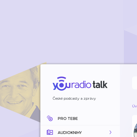
České podcasty a zprávy
Úv
PRO TEBE
AUDIOKNIHY