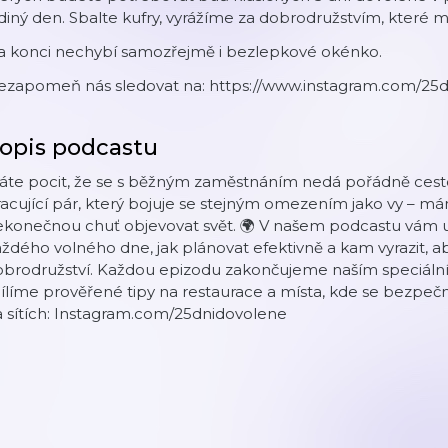
diný den. Sbalte kufry, vyrážíme za dobrodružstvím, které 
a konci nechybí samozřejmě i bezlepkové okénko.
ezapomeň nás sledovat na: https://www.instagram.com/25
opis podcastu
áte pocit, že se s běžným zaměstnáním nedá pořádně cest
acující pár, který bojuje se stejným omezením jako vy – m
ekonečnou chuť objevovat svět. 🌍 V našem podcastu vám 
ždého volného dne, jak plánovat efektivně a kam vyrazit, abys
obrodružství. Každou epizodu zakončujeme naším speciál
ílíme prověřené tipy na restaurace a místa, kde se bezpečně
 sítích: Instagram.com/25dnidovolene