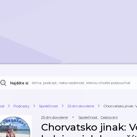
Najděte si:
od
Podcasty
Společnost
25 dní dovolené
Chorvatsko jinak: V
25 dní dovolené
Společnost
,
Cestování
Chorvatsko jinak: V