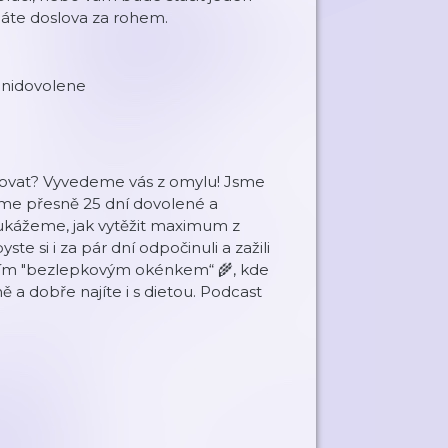
máte doslova za rohem.
dnidovolene
ovat? Vyvedeme vás z omylu! Jsme
áme přesně 25 dní dovolené a
ukážeme, jak vytěžit maximum z
te si i za pár dní odpočinuli a zažili
ním "bezlepkovým okénkem“ 🌾, kde
 a dobře najíte i s dietou. Podcast