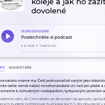
koleje a jak ho zaží
dovolené
25 DNÍ DOVOLENÉ
Poslechněte si podcast
3. 6. 2026
1 hod 12 min
NFO
KOMENTÁŘE
horvatsko máme my Češi jednoznačně zaryté jako klasicko
enže tahle země nabízí mnohonásobně víc než jen pláže a
ezmeme k úchvatným vodopádům, tyrkysovým jezerům a... 
ážeme vám, že Chorvatsko se dá projet na spoustu způsobů. 
erých budete potřebovat buď klasických 5 dní dovolené v 