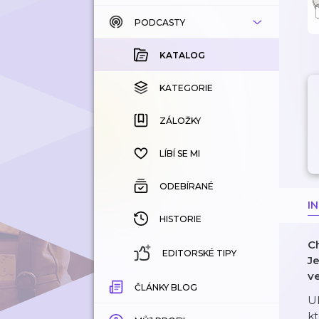
PODCASTY
KATALOG
KOUPENÉ
KATALOG
KATEGORIE
KATEGORIE
ZÁLOŽKY
ZÁLOŽKY
HISTORIE
LÍBÍ SE MI
ODEBÍRANÉ
I
HISTORIE
C
EDITORSKÉ TIPY
J
v
ČLÁNKY BLOG
Uk
kt