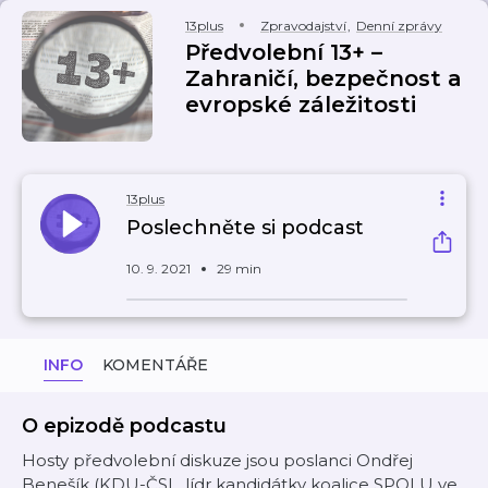
13plus
Zpravodajství
,
Denní zprávy
Předvolební 13+ –
Zahraničí, bezpečnost a
evropské záležitosti
13plus
Poslechněte si podcast
10. 9. 2021
29 min
INFO
KOMENTÁŘE
O epizodě podcastu
Hosty předvolební diskuze jsou poslanci Ondřej
Benešík (KDU-ČSL, lídr kandidátky koalice SPOLU ve