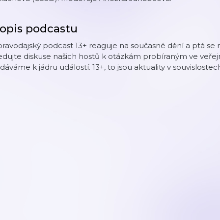
opis podcastu
ravodajský podcast 13+ reaguje na současné dění a ptá se 
edujte diskuse našich hostů k otázkám probíraným ve veřej
dáváme k jádru událostí. 13+, to jsou aktuality v souvislostec