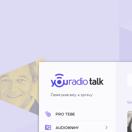
České podcasty a zprávy
Úv
PRO TEBE
AUDIOKNIHY