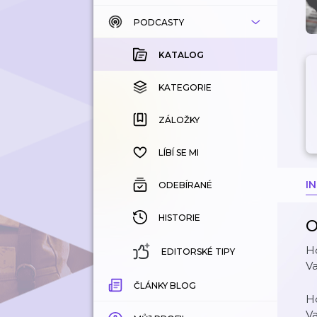
PODCASTY
KATALOG
KOUPENÉ
KATALOG
KATEGORIE
KATEGORIE
ZÁLOŽKY
ZÁLOŽKY
HISTORIE
LÍBÍ SE MI
I
ODEBÍRANÉ
HISTORIE
O
Ho
EDITORSKÉ TIPY
V
ČLÁNKY BLOG
Ho
V