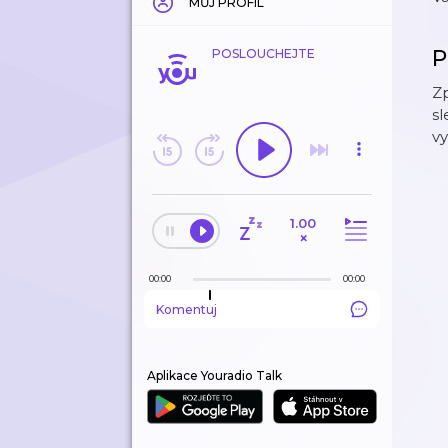
MŮJ PROFIL
P
POSLOUCHEJTE
Zp
sl
vy
1.00
×
00:00
00:00
Komentuj
Aplikace Youradio Talk