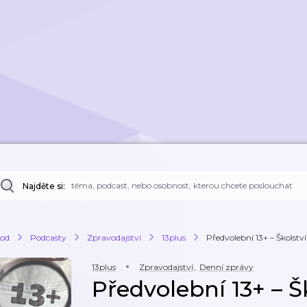
Najděte si:
od
Podcasty
Zpravodajství
13plus
Předvolební 13+ – Školství
13plus
Zpravodajství
,
Denní zprávy
Předvolební 13+ – Š