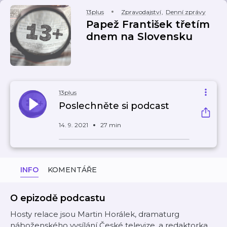
13plus
Zpravodajství
,
Denní zprávy
Papež František třetím
dnem na Slovensku
13plus
Poslechněte si podcast
14. 9. 2021
27 min
INFO
KOMENTÁŘE
O epizodě podcastu
Hosty relace jsou Martin Horálek, dramaturg
náboženského vysílání České televize, a redaktorka