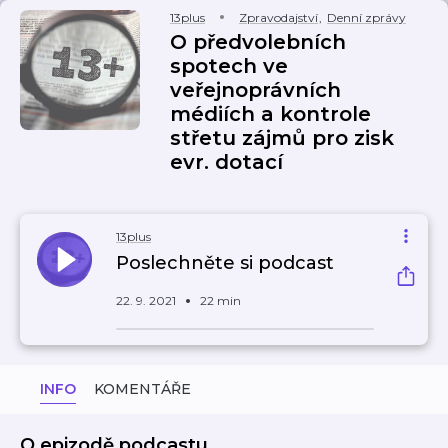
13plus
Zpravodajství
,
Denní zprávy
O předvolebních
spotech ve
veřejnoprávních
médiích a kontrole
střetu zájmů pro zisk
evr. dotací
13plus
Poslechněte si podcast
22. 9. 2021
22 min
INFO
KOMENTÁŘE
O epizodě podcastu