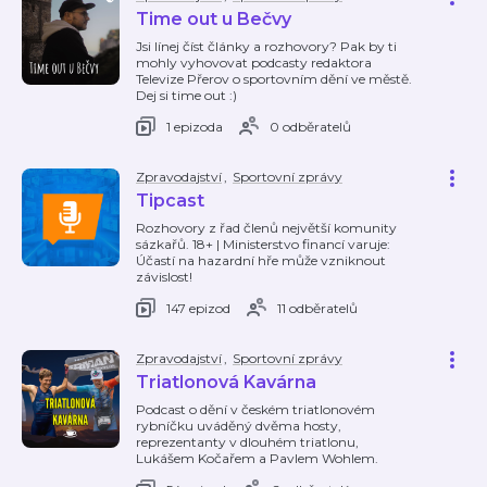
Time out u Bečvy
Jsi línej číst články a rozhovory? Pak by ti
mohly vyhovovat podcasty redaktora
Televize Přerov o sportovním dění ve městě.
Dej si time out :)
1 epizoda
0 odběratelů
Zpravodajství
,
Sportovní zprávy
Tipcast
Rozhovory z řad členů největší komunity
sázkařů. 18+ | Ministerstvo financí varuje:
Účastí na hazardní hře může vzniknout
závislost!
147 epizod
11 odběratelů
Zpravodajství
,
Sportovní zprávy
Triatlonová Kavárna
Podcast o dění v českém triatlonovém
rybníčku uváděný dvěma hosty,
reprezentanty v dlouhém triatlonu,
Lukášem Kočařem a Pavlem Wohlem.