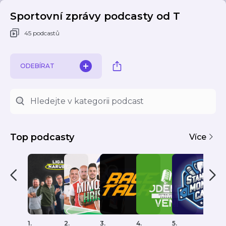
Sportovní zprávy podcasty od T
45 podcastů
ODEBÍRAT
Top podcasty
Více
1.
2.
3.
4.
5.
6.