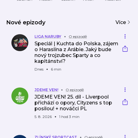
VEN!
Zlín
speedwa
podcast
Cast
Spee
y
dway
–
Nové epizody
oficiál
Více
ní
podc
LIGA NARUBY
O epizodě
ast
Speciál | Kuchta do Polska, zájem
české
o Haraslína z Arábie. Jaký bude
ploch
nový trojzubec Sparty a co
é
kapitánství?
dráhy!
Dnes
6 min
JDEME VEN!
O epizodě
JDEME VEN! 25. díl - Liverpool
přichází o opory, Cityzens s top
posilou! + nováčci PL
5. 8. 2026
1 hod 3 min
ZLÍNSKÝ SPORTCAST
O epizodě