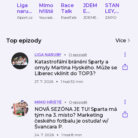
Liga
Mimo
Race
JDEM
STAN
Vel
narub
hřiště
Talk
E
LEY,
fok
y
VEN!
MON
ČT
iSport.cz
Youradio
RaceTalk
JDEME
ZAPO
Česká
Talk
VEN!
televi
EY,
spo
CAP!
Top epizody
Více
LIGA NARUBY
O epizodě
Katastrofální bránění Sparty a
omyly Martina Hyského. Může se
Liberec vklínit do TOP3?
27. 7. 2026
1 hod 32 min
MIMO HŘIŠTĚ
O epizodě
NOVÁ SEZÓNA JE TU! Sparta má
tým na 3. místo? Marketing
českého fotbalu je ostuda! w/
Švancara P.
24. 7. 2026
1 hod 8 min