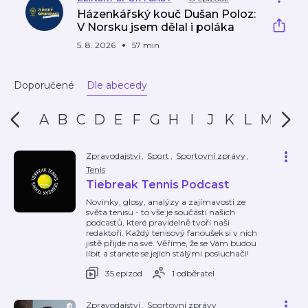
Házenkářský kouč Dušan Poloz:
V Norsku jsem dělal i poláka
5. 8. 2026
57 min
Doporučené
Dle abecedy
A
B
C
D
E
F
G
H
I
J
K
L
M
N
Zpravodajství
,
Sport
,
Sportovní zprávy
,
Tenis
Tiebreak Tennis Podcast
Novinky, glosy, analýzy a zajímavosti ze
světa tenisu - to vše je součástí našich
podcastů, které pravidelně tvoří naši
redaktoři. Každý tenisový fanoušek si v nich
jistě přijde na své. Věříme, že se Vám budou
líbit a stanete se jejich stálými posluchači!
35 epizod
1 odběratel
Zpravodajství
,
Sportovní zprávy