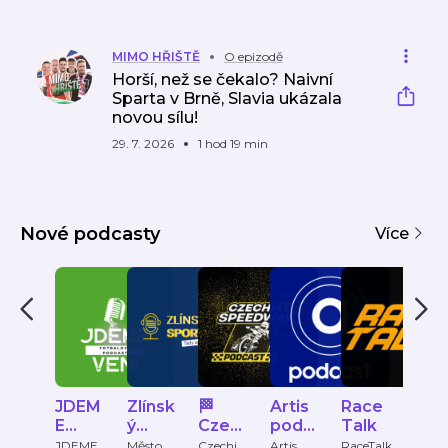
MIMO HŘIŠTĚ
O epizodě
Horší, než se čekalo? Naivní
Sparta v Brně, Slavia ukázala
novou sílu!
29. 7. 2026
1 hod 19 min
Nové podcasty
Více
JDEM
Zlínsk
🏁
Artis
Race
iSpo
E
ý
Czec
podc
Talk
Extr
VEN!
Sport
hia
ast
JDEME
Město
Czechia
Artis
RaceTalk
iSport