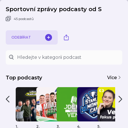
Sportovní zprávy podcasty od S
45 podcastů
ODEBÍRAT
Top podcasty
Více
1.
2.
3.
4.
5.
6.