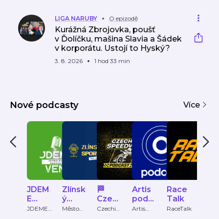
LIGA NARUBY
O epizodě
Kurážná Zbrojovka, poušť
v Ďolíčku, mašina Slavia a Šádek
v korporátu. Ustojí to Hyský?
3. 8. 2026
1 hod 33 min
Nové podcasty
Více
JDEM
Zlínsk
🏁
Artis
Race
iSpo
E
ý
Czec
podc
Talk
Extr
VEN!
Sport
hia
ast
JDEME
Město
Czechia
Artis
RaceTalk
iSport
VEN!
Zlín
speedwa
podcast
Cast
Spee