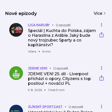
y
dway
–
Nové epizody
oficiál
Více
ní
podc
LIGA NARUBY
O epizodě
ast
Speciál | Kuchta do Polska, zájem
české
o Haraslína z Arábie. Jaký bude
ploch
nový trojzubec Sparty a co
é
kapitánství?
dráhy!
Včera
6 min
JDEME VEN!
O epizodě
JDEME VEN! 25. díl - Liverpool
přichází o opory, Cityzens s top
posilou! + nováčci PL
5. 8. 2026
1 hod 3 min
ZLÍNSKÝ SPORTCAST
O epizodě