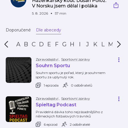
Házenkářský kouč Dušan Poloz:
V Norsku jsem dělal i poláka
5. 8. 2026
57 min
Doporučené
Dle abecedy
A
B
C
D
E
F
G
H
I
J
K
L
M
N
Zpravodajství
,
Sportovní zprávy
Souhrn Sportu
Souhrn sportu je pořad, který je souhrnem
sportu za uplynulý rok.
1 epizoda
0 odběratelů
Zpravodajství
,
Sportovní zprávy
Spieltag Podcast
Pravidelná dávka toho nejzásadnějšího z
německých fotbalových trávníků
6 epizod
2 odběratelé