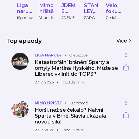
Liga
Mimo
JDEM
STAN
Velo
Zlín
narub
hřiště
E
LEY,
fokus
ý
y
VEN!
MON
ČT
Spo
iSport.cz
Youradio
JDEME
ZAPO
Česká
Město
Talk
VEN!
televize
Zlín
EY,
sport
Cas
CAP!
Top epizody
Více
LIGA NARUBY
O epizodě
Katastrofální bránění Sparty a
omyly Martina Hyského. Může se
Liberec vklínit do TOP3?
27. 7. 2026
1 hod 32 min
MIMO HŘIŠTĚ
O epizodě
Horší, než se čekalo? Naivní
Sparta v Brně, Slavia ukázala
novou sílu!
29. 7. 2026
1 hod 19 min