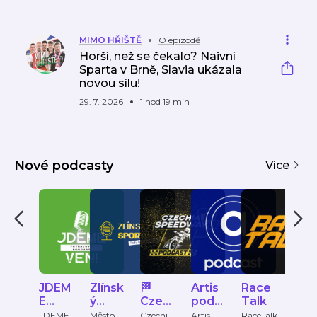
MIMO HŘIŠTĚ
O epizodě
Horší, než se čekalo? Naivní
Sparta v Brně, Slavia ukázala
novou sílu!
29. 7. 2026
1 hod 19 min
Nové podcasty
Více
JDEM
Zlínsk
🏁
Artis
Race
iSpo
E
ý
Czec
podc
Talk
Extr
VEN!
Sport
hia
ast
JDEME
Město
Czechia
Artis
RaceTalk
iSport