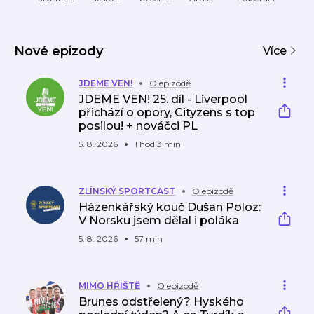
VEN!
Zlín
speedwa
podcast
Cast
Spee
y
dway
–
Nové epizody
oficiál
Více
ní
podc
JDEME VEN!
O epizodě
ast
JDEME VEN! 25. díl - Liverpool
české
přichází o opory, Cityzens s top
ploch
posilou! + nováčci PL
é
dráhy!
5. 8. 2026
1 hod 3 min
ZLÍNSKÝ SPORTCAST
O epizodě
Házenkářský kouč Dušan Poloz:
V Norsku jsem dělal i poláka
5. 8. 2026
57 min
MIMO HŘIŠTĚ
O epizodě
Brunes odstřelený? Hyského