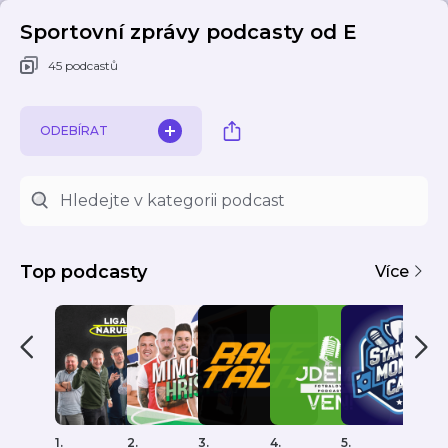
Sportovní zprávy podcasty od E
45 podcastů
ODEBÍRAT
Top podcasty
Více
1.
2.
3.
4.
5.
6.