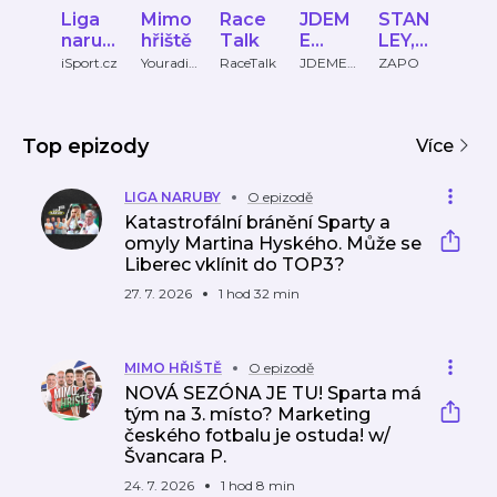
Liga
Mimo
Race
JDEM
STAN
Vel
narub
hřiště
Talk
E
LEY,
fok
y
VEN!
MON
ČT
iSport.cz
Youradio
RaceTalk
JDEME
ZAPO
Česká
Talk
VEN!
televi
EY,
spo
CAP!
Top epizody
Více
LIGA NARUBY
O epizodě
Katastrofální bránění Sparty a
omyly Martina Hyského. Může se
Liberec vklínit do TOP3?
27. 7. 2026
1 hod 32 min
MIMO HŘIŠTĚ
O epizodě
NOVÁ SEZÓNA JE TU! Sparta má
tým na 3. místo? Marketing
českého fotbalu je ostuda! w/
Švancara P.
24. 7. 2026
1 hod 8 min