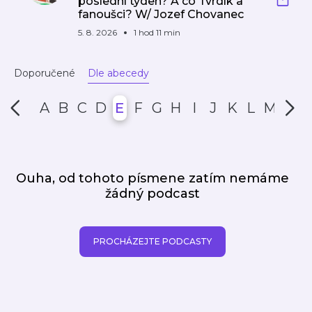
poslední týden? A co Tvrdík a
fanoušci? W/ Jozef Chovanec
5. 8. 2026
1 hod 11 min
Doporučené
Dle abecedy
A
B
C
D
E
F
G
H
I
J
K
L
M
N
Ouha, od tohoto písmene zatím nemáme
žádný podcast
PROCHÁZEJTE PODCASTY