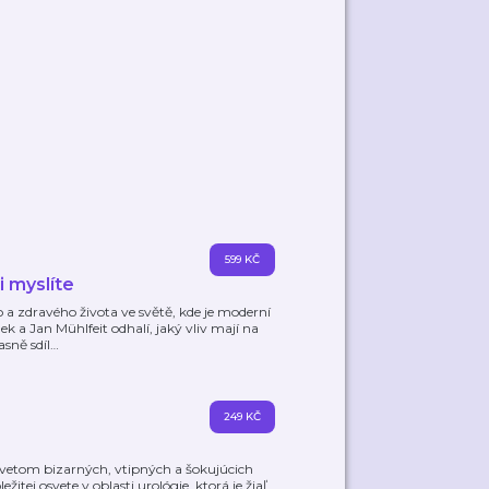
599 KČ
 myslíte
 a zdravého života ve světě, kde je moderní
 a Jan Mühlfeit odhalí, jaký vliv mají na
asně sdíl
…
249 KČ
 svetom bizarných, vtipných a šokujúcich
tej osvete v oblasti urológie, ktorá je žiaľ