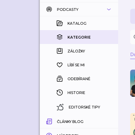
PODCASTY
KATALOG
KOUPENÉ
KATALOG
KATEGORIE
KATEGORIE
ZÁLOŽKY
ZÁLOŽKY
D
HISTORIE
LÍBÍ SE MI
ODEBÍRANÉ
HISTORIE
EDITORSKÉ TIPY
ČLÁNKY BLOG