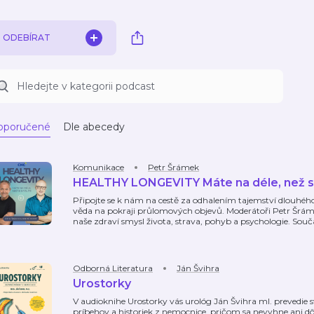
ODEBÍRAT
oporučené
Dle abecedy
Komunikace
Petr Šrámek
HEALTHY LONGEVITY Máte na déle, než si
Připojte se k nám na cestě za odhalením tajemství dlouhého
věda na pokraji průlomových objevů. Moderátoři Petr Šrámek
naše zdraví smysl života, strava, pohyb a psychologie. Souč
Odborná Literatura
Ján Švihra
Urostorky
V audioknihe Urostorky vás urológ Ján Švihra ml. prevedie
príbehov a historiek z nemocnice, pričom sa nevyhne ani dôleži