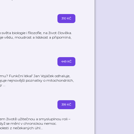
310 KČ
ěta biologie i filozofie, na život člověka.
 vědu, moudrost a lidskost a připomíná,
449 KČ
ormu? Funkční lékař Jan Vojáček odhaluje,
pojuje nejnovější poznatky o mitochondriích,
hy
…
399 KČ
šem životě užitečnou a smysluplnou roli –
 když se mění v chronickou nemoc.
lesti z nečekaných úhl
…