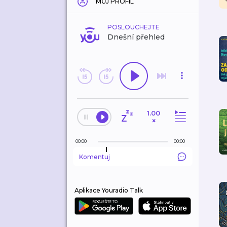
MŮJ PROFIL
POSLOUCHEJTE
Dnešní přehled
1.00
×
00:00
00:00
Komentuj
Aplikace Youradio Talk