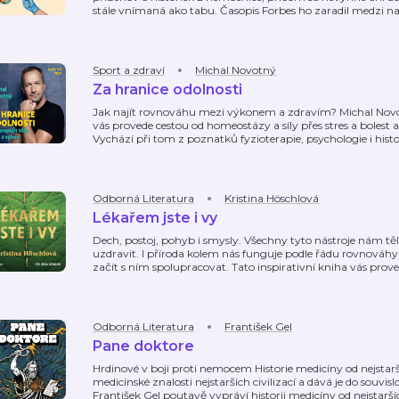
stále vnímaná ako tabu. Časopis Forbes ho zaradil medzi n
Sport a zdraví
Michal Novotný
Za hranice odolnosti
Jak najít rovnováhu mezi výkonem a zdravím? Michal Novotn
vás provede cestou od homeostázy a síly přes stres a bolest
Vychází při tom z poznatků fyzioterapie, psychologie i histo
Odborná Literatura
Kristina Höschlová
Lékařem jste i vy
Dech, postoj, pohyb i smysly. Všechny tyto nástroje nám těl
uzdravit. I příroda kolem nás funguje podle řádu rovnováhy,
začít s ním spolupracovat. Tato inspirativní kniha vás prove
Odborná Literatura
František Gel
Pane doktore
Hrdinové v boji proti nemocem Historie medicíny od nejstarš
medicínské znalosti nejstarších civilizací a dává je do souvi
František Gel poutavě vypráví historii medicíny od nejstarš