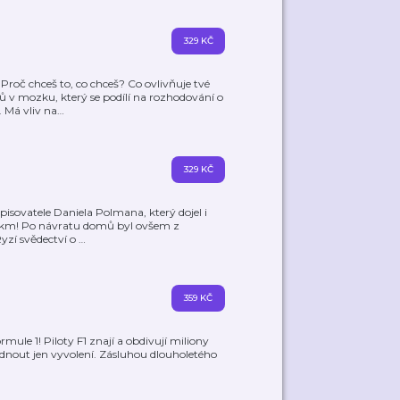
329 KČ
Proč chceš to, co chceš? Co ovlivňuje tvé
 v mozku, který se podílí na rozhodování o
 Má vliv na
…
329 KČ
spisovatele Daniela Polmana, který dojel i
00 km! Po návratu domů byl ovšem z
Ryzí svědectví o
…
359 KČ
rmule 1! Piloty F1 znají a obdivují miliony
hlédnout jen vyvolení. Zásluhou dlouholetého