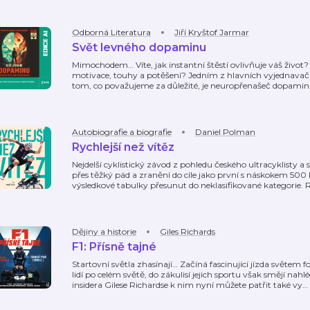
Odborná Literatura
Jiří Kryštof Jarmar
Svět levného dopaminu
Mimochodem… Víte, jak instantní štěstí ovlivňuje váš život? 
motivace, touhy a potěšení? Jedním z hlavních vyjednavačů
tom, co považujeme za důležité, je neuropřenašeč dopamin.
Autobiografie a biografie
Daniel Polman
Rychlejší než vítěz
Nejdelší cyklistický závod z pohledu českého ultracyklisty a 
přes těžký pád a zranění do cíle jako první s náskokem 5
výsledkové tabulky přesunut do neklasifikované kategorie. 
Dějiny a historie
Giles Richards
F1: Přísně tajné
Startovní světla zhasínají… Začíná fascinující jízda světem fo
lidí po celém světě, do zákulisí jejich sportu však smějí na
insidera Gilese Richardse k nim nyní můžete patřit také vy
…