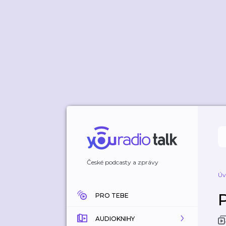
České podcasty a zprávy
Úv
PRO TEBE
AUDIOKNIHY