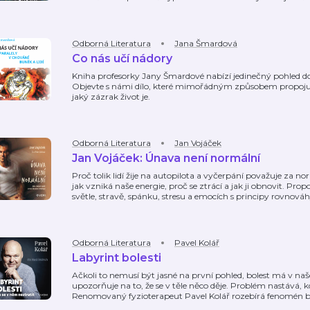
Odborná Literatura
Jana Šmardová
Co nás učí nádory
Kniha profesorky Jany Šmardové nabízí jedinečný pohled do sv
Objevte s námi dílo, které mimořádným způsobem propojuje
jaký zázrak život je.
Odborná Literatura
Jan Vojáček
Jan Vojáček: Únava není normální
Proč tolik lidí žije na autopilota a vyčerpání považuje za n
jak vzniká naše energie, proč se ztrácí a jak ji obnovit. Pro
světle, stravě, spánku, stresu a emocích s principy rovnová
Odborná Literatura
Pavel Kolář
Labyrint bolesti
Ačkoli to nemusí být jasné na první pohled, bolest má v na
upozorňuje na to, že se v těle něco děje. Problém nastává,
Renomovaný fyzioterapeut Pavel Kolář rozebírá fenomén bo