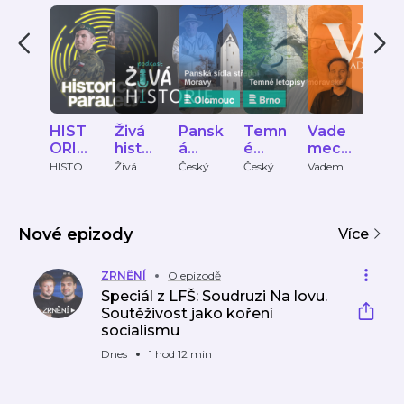
HIST
Živá
Pansk
Temn
Vade
Kat 
ORIC
histor
á
é
mecu
H.
KÉ
ie
sídla
letopi
m
Fra
HISTORI
Živá
Český
Český
Vademe
Český
CKÉ
historie
rozhlas
rozhlas
cum
rozhl
PARA
střed
sy
histor
PARALE
historie
LELY
ní
mora
ie
LY
Morav
vské
Nové epizody
y
Více
ZRNĚNÍ
O epizodě
Speciál z LFŠ: Soudruzi Na lovu.
Soutěživost jako koření
socialismu
Dnes
1 hod 12 min