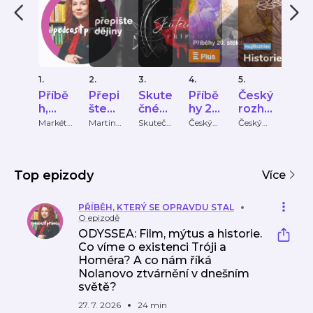
1.
2.
3.
4.
5.
6.
Příbě
Přepi
Skute
Příbě
Český
His
h,
šte
čné
hy 20.
rozhla
RIP
který
dějiny
přípa
stolet
s -
Markéta
Martin
Skutečn
Český
Český
Jan
Lukáško
Groman
é
rozhlas
rozhlas
Studn
se
dy
í
Histor
vá
a Michal
případy
ka,
oprav
ie
Stehlík
Terez
du
Kujov
Top epizody
stal
Více
PŘÍBĚH, KTERÝ SE OPRAVDU STAL
O epizodě
ODYSSEA: Film, mýtus a historie.
Co víme o existenci Tróji a
Homéra? A co nám říká
Nolanovo ztvárnění v dnešním
světě?
27. 7. 2026
24 min