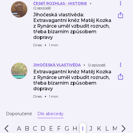
ČESKÝ ROZHLAS - HISTORIE
O epizodě
Jihočeská vlastivěda:
Extravagantní kněz Matěj Kozka
z Rynárce uměl vzbudit rozruch,
třeba bizarním způsobem
dopravy
Dnes
1 min
JIHOČESKÁ VLASTIVĚDA
O epizodě
Extravagantní kněz Matěj Kozka
z Rynárce uměl vzbudit rozruch,
třeba bizarním způsobem
dopravy
Dnes
1 min
Doporučené
Dle abecedy
A
B
C
D
E
F
G
H
I
J
K
L
M
N