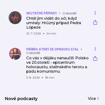
SKUTEČNÉ PŘÍPADY
O epizodě
Chtěl jim vidět do očí, když
umíraly: Hrůzný případ Pedra
Lópeze
22. 7. 2026
24 min
PŘÍBĚH, KTERÝ SE OPRAVDU STAL
O epizodě
Co vás v dějáku nenaučili: Polsko
ve 20.století - epicentrum
holocaustu, stalinského teroru a
pádu komunismu
3. 8. 2026
18 min
Nové podcasty
Více